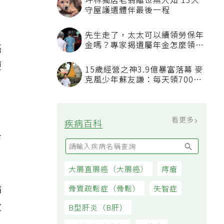
坪林獨居老翁離世無人知 13犬
守屋護遺體伴最後一程
先生走了，太太可以續領勞保年
金嗎？專家揭遺屬年金怎麼領，
癌
看順位還要看資格
便
15歲經營之神3.9億暴富落幕 麥
克風少年蘇友謙：每天領700元
過日子
，
看更多
疾病百科
卡
大腸直腸癌（大腸癌）
痔瘡
病
骨質疏鬆症（骨鬆）
失智症
效
B型肝炎（B肝）