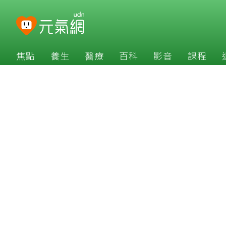
焦點
養生
醫療
百科
影音
課程