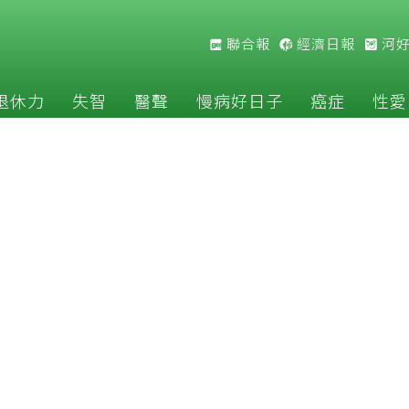
聯合報
經濟日報
河
退休力
失智
醫聲
慢病好日子
癌症
性愛