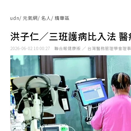
udn
/
元氣網
/
名人
/
精華區
洪子仁／三班護病比入法 
2026-06-02 10:00:27
聯合報健康版 ／ 台灣醫務管理學會理