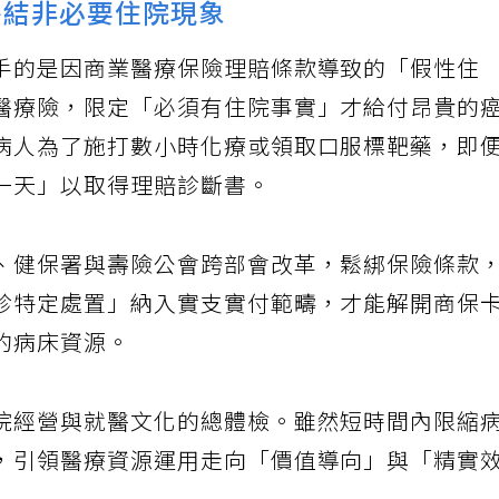
終結非必要住院現象
手的是因商業醫療保險理賠條款導致的「假性住
醫療險，限定「必須有住院事實」才給付昂貴的
病人為了施打數小時化療或領取口服標靶藥，即
一天」以取得理賠診斷書。
、健保署與壽險公會跨部會改革，鬆綁保險條款
診特定處置」納入實支實付範疇，才能解開商保
的病床資源。
院經營與就醫文化的總體檢。雖然短時間內限縮
，引領醫療資源運用走向「價值導向」與「精實