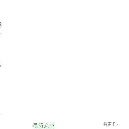
觀
前
括
及
升
看更多
最新文章