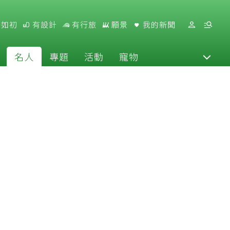
好如初
有設計
有行旅
願景
我的新聞
名人
專題
活動
寵物