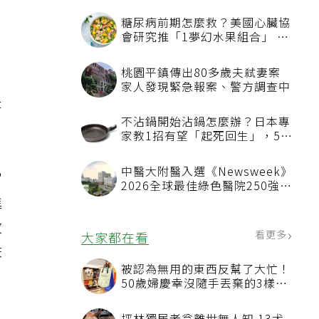
糖尿病前期怎麼救？美國心臟協
會研究推「1夢幻水果組合」 酪
梨加它改善血管功能
桃園平鎮傳出80多歲夫弒妻案
家人發現緊急報案、警方調查中
是
不沾鍋開始沾鍋怎麼辦？日本專
家教1招有望「起死回生」，5情
況該換新
中醫大附醫入選《Newsweek》
常
2026全球最佳綠色醫院250強
進
首屆評選即入榜 全台僅兩院獲
選 四葉績效指標居台灣最佳
效
看更多
大家都在看
床
被認為無用的東西反幫了大忙！
50歲婦慶幸沒隨手丟棄的3樣物
品