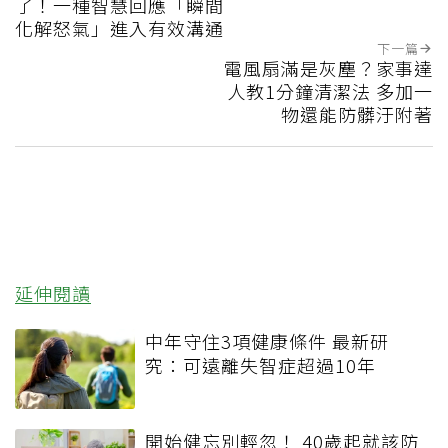
了！一種智慧回應「瞬間
化解怒氣」進入有效溝通
下一篇
電風扇滿是灰塵？家事達
人教1分鐘清潔法 多加一
物還能防髒汙附著
延伸閱讀
中年守住3項健康條件 最新研
究：可遠離失智症超過10年
開始健忘別輕忽！ 40歲起就該防