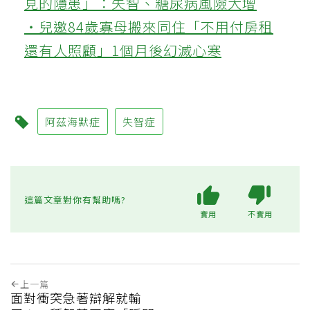
見的隱患」：失智、糖尿病風險大增
‧兒邀84歲寡母搬來同住「不用付房租
還有人照顧」1個月後幻滅心寒
阿茲海默症
失智症
這篇文章對你有幫助嗎?
實用
不實用
上一篇
面對衝突急著辯解就輸