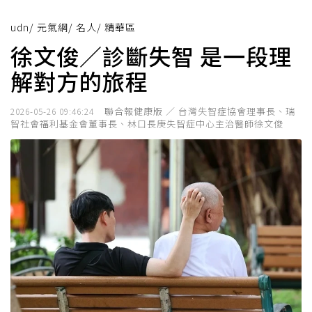
udn
/
元氣網
/
名人
/
精華區
徐文俊／診斷失智 是一段理
解對方的旅程
聯合報健康版 ／ 台灣失智症協會理事長、瑞
2026-05-26 09:46:24
智社會福利基金會董事長、林口長庚失智症中心主治醫師徐文俊