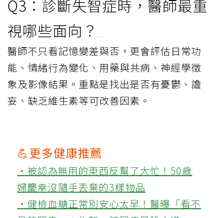
Q3：診斷失智症時，醫師最重
視哪些面向？
醫師不只看記憶變差與否，更會評估日常功
能、情緒行為變化、用藥與共病、神經學徵
象及影像結果。重點是找出是否有憂鬱、譫
妄、缺乏維生素等可改善因素。
💪更多健康推薦
‧被認為無用的東西反幫了大忙！50歲
婦慶幸沒隨手丟棄的3樣物品
‧健檢血糖正常別安心太早！醫曝「看不