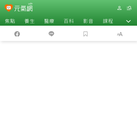
焦點
養生
醫療
百科
影音
課程
退休