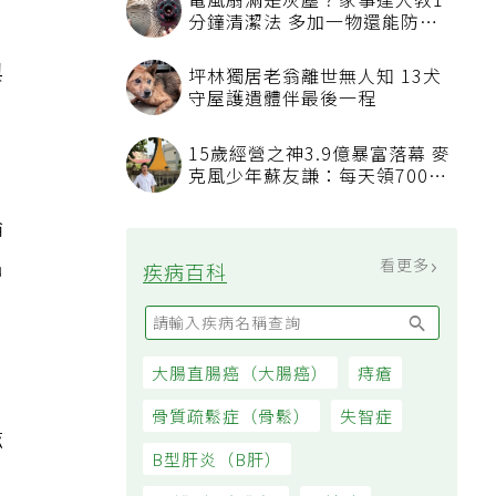
財
電風扇滿是灰塵？家事達人教1
分鐘清潔法 多加一物還能防髒
。
汙附著
與
坪林獨居老翁離世無人知 13犬
守屋護遺體伴最後一程
15歲經營之神3.9億暴富落幕 麥
克風少年蘇友謙：每天領700元
過日子
論
出
看更多
疾病百科
大腸直腸癌（大腸癌）
痔瘡
骨質疏鬆症（骨鬆）
失智症
滋
B型肝炎（B肝）