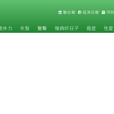
聯合報
經濟日報
河
退休力
失智
醫聲
慢病好日子
癌症
性愛