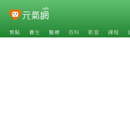
焦點
養生
醫療
百科
影音
課程