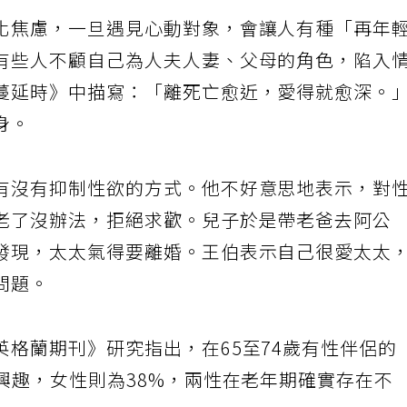
化焦慮，一旦遇見心動對象，會讓人有種「再年
有些人不顧自己為人夫人妻、父母的角色，陷入
蔓延時》中描寫：「離死亡愈近，愛得就愈深。
身。
有沒有抑制性欲的方式。他不好意思地表示，對
老了沒辦法，拒絕求歡。兒子於是帶老爸去阿公
發現，太太氣得要離婚。王伯表示自己很愛太太
問題。
格蘭期刊》研究指出，在65至74歲有性伴侶的
興趣，女性則為38%，兩性在老年期確實存在不