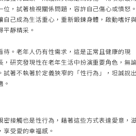
很難拉得回頭。飛蛾撲火總是滿身傷，常嘆家破
一位，試著檢視關係問題，容許自己傷心或憤怒
讓自己成為生活重心，重新鍛鍊身體，啟動嗜好
得平靜精采。
看待。老年人仍有性需求，這是正常且健康的現
長，研究發現性在老年生活中扮演重要角色，無
。試著不執著於定義狹窄的「性行為」，坦誠說
適。
親密接觸也是性行為，藉著這些方式表達愛意，