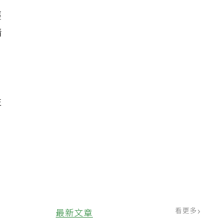
輕
情
」
性
，
看更多
最新文章