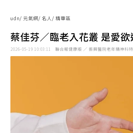
udn
/
元氣網
/
名人
/
精華區
蔡佳芬／臨老入花叢 是愛欲
2026-05-19 10:03:11
聯合報健康版 ／ 振興醫院老年精神科