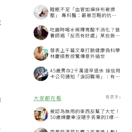
睡眠不足「血管如擰抹布被擠
壓」 專科醫：最被忽略的抗老
方法
或
吃飯時喝水稀釋胃酸不消化？營
養師揭「反而有好處」某些族群
才要禁
發表上千篇文章打臉健康偽科學
林慶順教授驚傳意外過世
45歲男存2千萬提早退休 接信用
卡公司通知「淚回職場」：有錢
也碰壁
看更多
大家都在看
他
被認為無用的東西反幫了大忙！
50歲婦慶幸沒隨手丟棄的3樣物
品