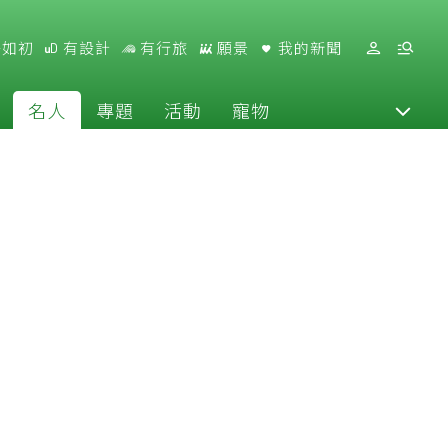
好如初
有設計
有行旅
願景
我的新聞
名人
專題
活動
寵物