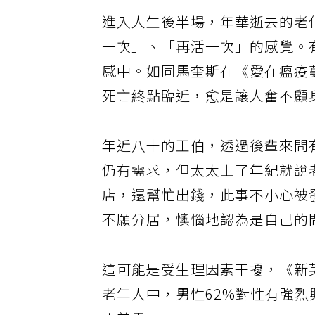
進入人生後半場，年華逝去的老
一次」、「再活一次」的感覺。
感中。如同馬奎斯在《愛在瘟疫
死亡終點臨近，愈是讓人奮不顧
年近八十的王伯，透過後輩來問
仍有需求，但太太上了年紀就說
店，還幫忙出錢，此事不小心被
不願分居，懊惱地認為是自己的
這可能是受生理因素干擾，《新英
老年人中，男性62%對性有強烈