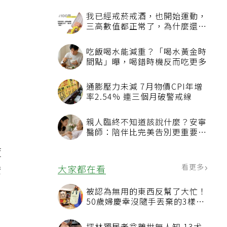
我已經戒菸戒酒，也開始運動，
三高數值都正常了，為什麼還不
能停藥？
吃飯喝水能減重？「喝水黃金時
間點」曝，喝錯時機反而吃更多
通膨壓力未減 7月物價CPI年增
率2.54% 連三個月破警戒線
親人臨終不知道該說什麼？安寧
醫師：陪伴比完美告別更重要，
4句話值得及早說出口
度
看更多
大家都在看
安
被認為無用的東西反幫了大忙！
50歲婦慶幸沒隨手丟棄的3樣物
品