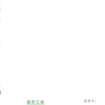
是
管
走
增
臥
調
看更多
最新文章