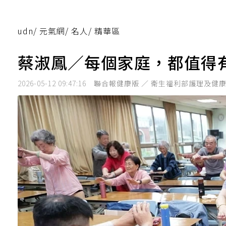
udn
/
元氣網
/
名人
/
精華區
蔡淑鳳／每個家庭，都值得
2026-05-12 09:47:16
聯合報健康版 ／ 衛生福利部護理及健