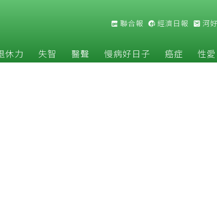
聯合報
經濟日報
河
退休力
失智
醫聲
慢病好日子
癌症
性愛