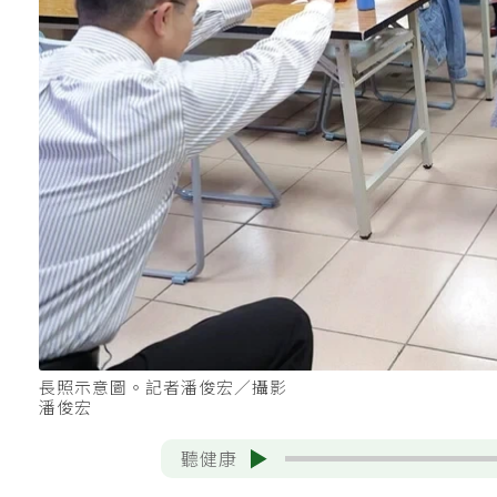
長照示意圖。記者潘俊宏／攝影
潘俊宏
聽健康