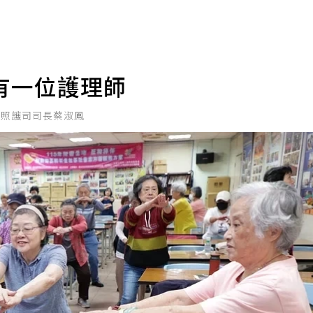
有一位護理師
康照護司司長蔡淑鳳