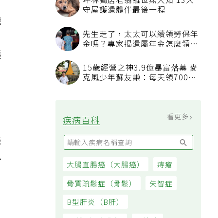
坪林獨居老翁離世無人知 13犬
守屋護遺體伴最後一程
職
先生走了，太太可以續領勞保年
金嗎？專家揭遺屬年金怎麼領，
護
看順位還要看資格
15歲經營之神3.9億暴富落幕 麥
克風少年蘇友謙：每天領700元
過日子
看更多
疾病百科
離
專
大腸直腸癌（大腸癌）
痔瘡
骨質疏鬆症（骨鬆）
失智症
B型肝炎（B肝）