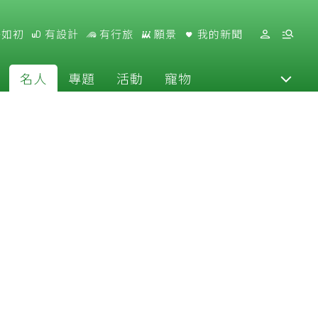
好如初
有設計
有行旅
願景
我的新聞
名人
專題
活動
寵物