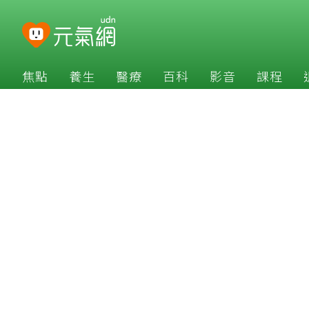
焦點
養生
醫療
百科
影音
課程