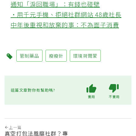
通知「淚回職場」：有錢也碰壁
‧用千元手機、拒絕社群網站 48歲社長
中年後重視和放棄的事：不為面子消費
管制藥品
瘦瘦針
環境荷爾蒙
這篇文章對你有幫助嗎?
實用
不實用
上一篇
真空打包法風靡社群？專