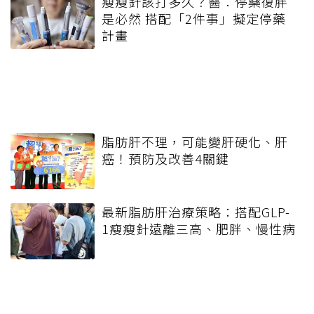
瘦瘦針該打多久？醫：停藥復胖
是必然 搭配「2件事」擬定停藥
計畫
脂肪肝不理，可能變肝硬化、肝
癌！預防及改善4關鍵
最新脂肪肝治療策略：搭配GLP-
1瘦瘦針遠離三高、肥胖、慢性病