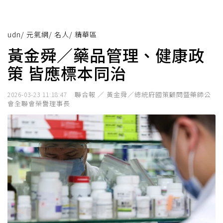
udn
/
元氣網
/
名人
/
精華區
黃金舜／藥品管理、健康政
策 皆應標本同治
聯合報 ／ 黃金舜／總統府國策顧問暨藥師公
2026-03-23 11:18:47
會全聯會榮譽理事長