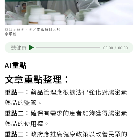
藥品示意圖。圖／本報資料照片
余承翰
聽健康
00:00
/
00:00
AI重點
文章重點整理：
重點一：
藥品管理應根據法律強化對腸泌素
藥品的監管。
重點二：
確保有需求的患者能夠獲得腸泌素
藥品的使用權。
重點三：
政府應推廣健康政策以改善民眾的