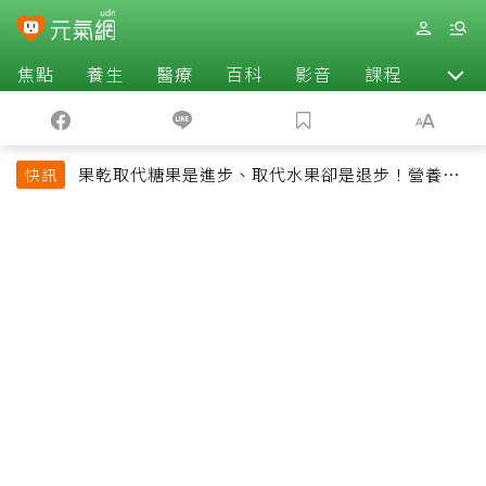
焦點
養生
醫療
百科
影音
課程
退休
果乾取代糖果是進步、取代水果卻是退步！營養師
快訊
揭果乾堅果常見健康陷阱