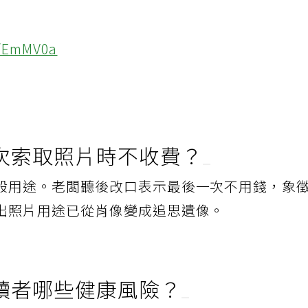
cc/EmMV0a
次索取照片時不收費？
般用途。老闆聽後改口表示最後一次不用錢，象
出照片用途已從肖像變成追思遺像。
讀者哪些健康風險？