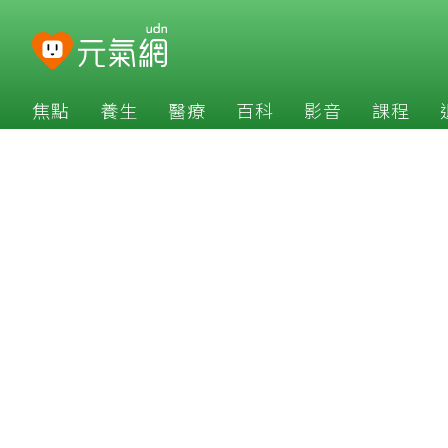
焦點
養生
醫療
百科
影音
課程