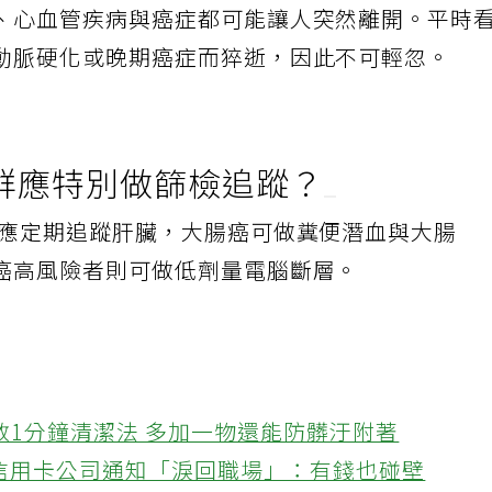
、心血管疾病與癌症都可能讓人突然離開。平時
動脈硬化或晚期癌症而猝逝，因此不可輕忽。
群應特別做篩檢追蹤？
者應定期追蹤肝臟，大腸癌可做糞便潛血與大腸
癌高風險者則可做低劑量電腦斷層。
教1分鐘清潔法 多加一物還能防髒汙附著
接信用卡公司通知「淚回職場」：有錢也碰壁