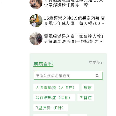
坪林獨居老翁離世無人知 13犬
看
守屋護遺體伴最後一程
15歲經營之神3.9億暴富落幕 麥
克風少年蘇友謙：每天領700元
過日子
電風扇滿是灰塵？家事達人教1
分鐘清潔法 多加一物還能防髒
汙附著
看更多
疾病百科
大腸直腸癌（大腸癌）
痔瘡
骨質疏鬆症（骨鬆）
失智症
B型肝炎（B肝）