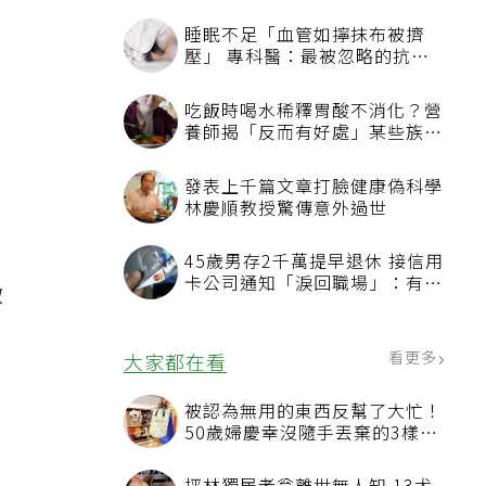
睡眠不足「血管如擰抹布被擠
壓」 專科醫：最被忽略的抗老
方法
吃飯時喝水稀釋胃酸不消化？營
養師揭「反而有好處」某些族群
才要禁
發表上千篇文章打臉健康偽科學
林慶順教授驚傳意外過世
45歲男存2千萬提早退休 接信用
卡公司通知「淚回職場」：有錢
徵
也碰壁
看更多
大家都在看
被認為無用的東西反幫了大忙！
50歲婦慶幸沒隨手丟棄的3樣物
品