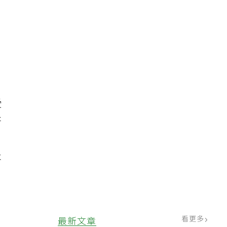
片
肖
受
好
。
永
看更多
最新文章