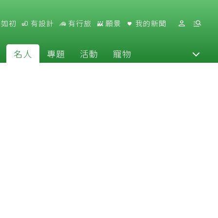
好如初
有設計
有行旅
願景
我的新聞
名人
專題
活動
寵物