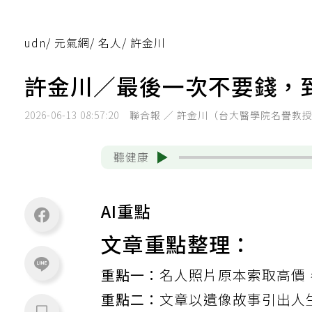
udn
/
元氣網
/
名人
/
許金川
許金川／最後一次不要錢，
2026-06-13 08:57:20
聯合報 ／ 許金川（台大醫學院名譽教
聽健康
AI重點
文章重點整理：
重點一：
名人照片原本索取高價
重點二：
文章以遺像故事引出人