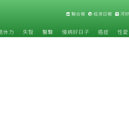
聯合報
經濟日報
河
退休力
失智
醫聲
慢病好日子
癌症
性愛