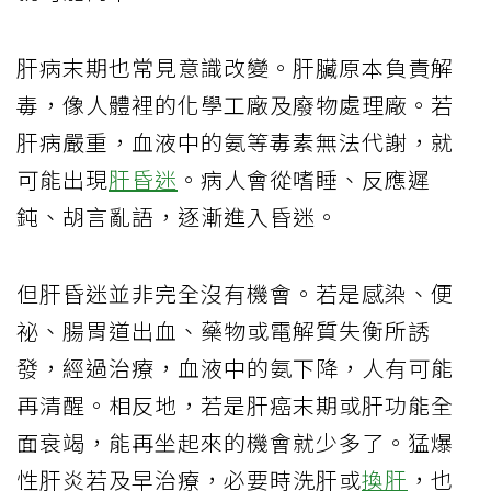
肝病末期也常見意識改變。肝臟原本負責解
毒，像人體裡的化學工廠及廢物處理廠。若
肝病嚴重，血液中的氨等毒素無法代謝，就
可能出現
肝昏迷
。病人會從嗜睡、反應遲
鈍、胡言亂語，逐漸進入昏迷。
但肝昏迷並非完全沒有機會。若是感染、便
祕、腸胃道出血、藥物或電解質失衡所誘
發，經過治療，血液中的氨下降，人有可能
再清醒。相反地，若是肝癌末期或肝功能全
面衰竭，能再坐起來的機會就少多了。猛爆
性肝炎若及早治療，必要時洗肝或
換肝
，也