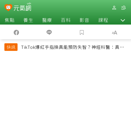
焦點
養生
醫療
百科
影音
課程
退休
TikTok爆紅手指操真能預防失智？神經科醫：真正
快訊
該做的是4件事