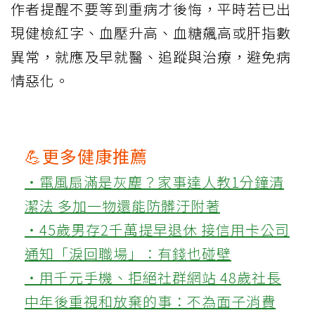
作者提醒不要等到重病才後悔，平時若已出
現健檢紅字、血壓升高、血糖飆高或肝指數
異常，就應及早就醫、追蹤與治療，避免病
情惡化。
💪更多健康推薦
‧電風扇滿是灰塵？家事達人教1分鐘清
潔法 多加一物還能防髒汙附著
‧45歲男存2千萬提早退休 接信用卡公司
通知「淚回職場」：有錢也碰壁
‧用千元手機、拒絕社群網站 48歲社長
中年後重視和放棄的事：不為面子消費