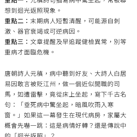
想到迴光返照現象。
重點二：
末期病人短暫清醒，可能源自刺
激、器官衰竭或可逆病因。
重點三：
文章提醒及早追蹤健檢異常，別等
重病才面臨危機。
唐朝詩人元稹，病中聽到好友、大詩人白居
易因敢言被貶江州，做一個近似閒職的司
馬，如遭雷擊，竟從床上坐起，寫下千古名
句：「垂死病中驚坐起，暗風吹雨入寒
窗。」如果這一幕發生在現代病房，家屬大
概會先嚇一跳：這是病情好轉？還是傳說中
的「迴光返照」？