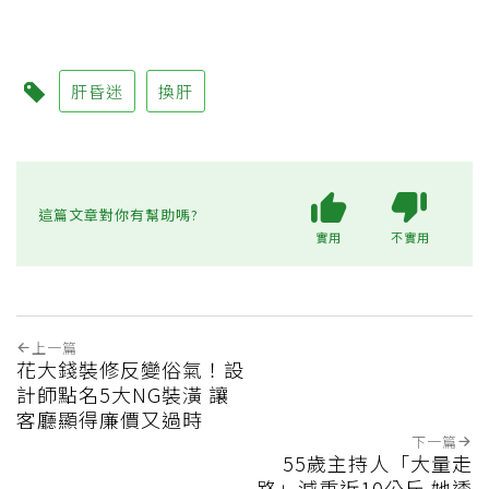
肝昏迷
換肝
這篇文章對你有幫助嗎?
實用
不實用
上一篇
花大錢裝修反變俗氣！設
計師點名5大NG裝潢 讓
客廳顯得廉價又過時
下一篇
55歲主持人「大量走
路」減重近10公斤 她透