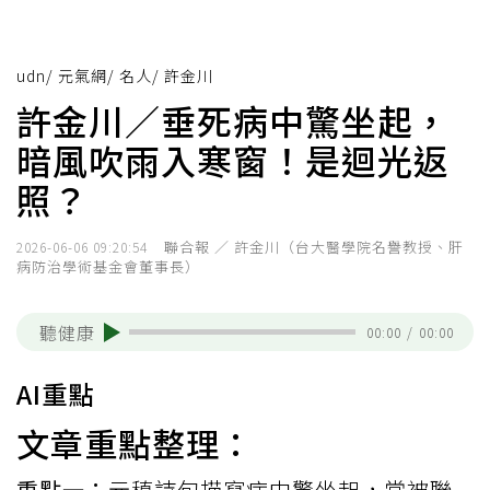
udn
/
元氣網
/
名人
/
許金川
許金川／垂死病中驚坐起，
暗風吹雨入寒窗！是迴光返
照？
聯合報 ／ 許金川（台大醫學院名譽教授、肝
2026-06-06 09:20:54
病防治學術基金會董事長）
聽健康
00:00
/
00:00
AI重點
文章重點整理：
重點一：
元稹詩句描寫病中驚坐起，常被聯