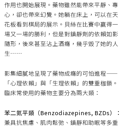
作用也開始展現。藥物雖然能帶來平靜、專
心，卻也帶來幻覺。她躺在床上，可以在天
花板看到棋局的展示。貝絲在比賽中贏得一
場又一場的勝利，但是對鎮靜劑的依賴如影
隨形，後來甚至沾上酒癮，幾乎毀了她的人
生……
影集細膩地呈現了藥物成癮的可怕進程——
「心理依賴」與「生理依賴」的雙重枷鎖。
臨床常使用的藥物主要分為兩大類：
苯二氮平類（Benzodiazepines, BZDs）：
兼具抗焦慮、肌肉鬆弛、鎮靜和助眠等多重