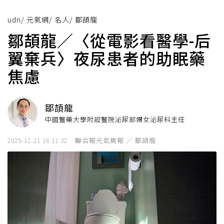
udn
/
元氣網
/
名人
/
鄒頡龍
鄒頡龍／〈從電影看醫學-后
翼棄兵〉夜尿患者的助眠藥
焦慮
鄒頡龍
中國醫藥大學附設醫院泌尿部婦女泌尿科主任
聯合報元氣周報 ／ 鄒頡龍
2025-12-21 16:11:32