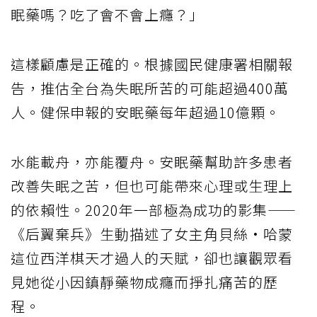
眠藥嗎？吃了會不會上癮？」
這樣顧慮是正確的。根據國民健康署相關報
告，推估全台為失眠所苦的可能超過400萬
人。健保申報的安眠藥每年超過10億顆。
水能載舟，亦能覆舟。安眠藥幫助許多患者
改善失眠之苦，但也可能帶來心理或生理上
的依賴性。2020年一部極為成功的影集——
《后翼棄兵》生動描述了女主角貝絲·哈蒙
這位西洋棋天才過人的天賦，卻也讓觀眾看
見她從小因鎮靜藥物成癮而掙扎痛苦的歷
程。