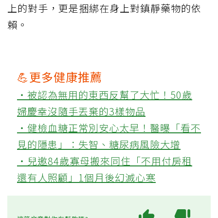
上的對手，更是捆綁在身上對鎮靜藥物的依
賴。
💪更多健康推薦
‧被認為無用的東西反幫了大忙！50歲
婦慶幸沒隨手丟棄的3樣物品
‧健檢血糖正常別安心太早！醫曝「看不
見的隱患」：失智、糖尿病風險大增
‧兒邀84歲寡母搬來同住「不用付房租
還有人照顧」1個月後幻滅心寒