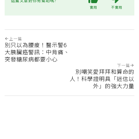
這篇文章對你有幫助嗎?
實用
不實用
上一篇
別只以為腰痠！醫示警6
大胰臟癌警訊：中背痛、
突發糖尿病都要小心
下一篇
別嘲笑愛拜拜和算命的
人！科學證明具「迷信以
外」的強大力量