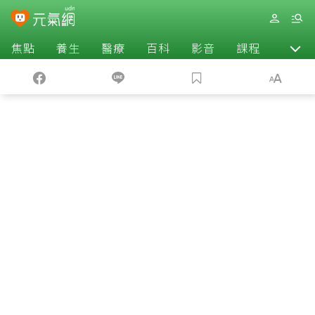
焦點
養生
醫療
百科
影音
課程
退休