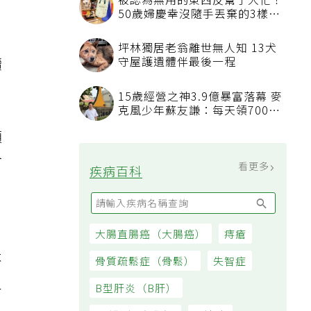
被認為無用的東西反幫了大忙！
50歲婦慶幸沒隨手丟棄的3樣物
品
坪林獨居老翁離世無人知 13犬
續
守屋護遺體伴最後一程
15歲經營之神3.9億暴富落幕 麥
克風少年蘇友謙：每天領700元
過日子
預
會
看更多
疾病百科
，
大腸直腸癌（大腸癌）
痔瘡
不
骨質疏鬆症（骨鬆）
失智症
人
B型肝炎（B肝）