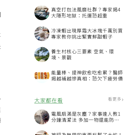
真空打包法風靡社群？專家揭4
因
大隱形地獄：托運恐超重
冷凍蝦出現厚霜大冰塊千萬別買
不
專家教你挑出緊實鮮甜蝦子
失
養生村核心三要素 空氣、環
境、景觀
能量棒、提神飲愈吃愈累？醫師
」
揭越補越慘真相：恐欠下疲勞債
升
看更多
大家都在看
來
電風扇滿是灰塵？家事達人教1
廳
分鐘清潔法 多加一物還能防髒
汙附著