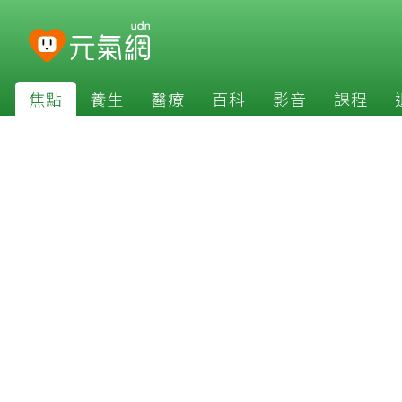
焦點
養生
醫療
百科
影音
課程