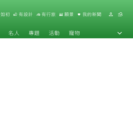
好如初
有設計
有行旅
願景
我的新聞
名人
專題
活動
寵物