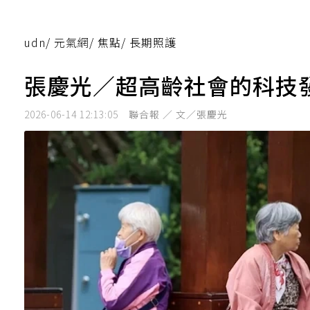
udn
/
元氣網
/
焦點
/
長期照護
張慶光／超高齡社會的科技
2026-06-14 12:13:05
聯合報 ／ 文／張慶光