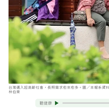
台灣邁入超高齡社會，長照需求愈來愈多。圖／本報系資
林伯東
聽健康