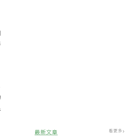
片
倒
器
浴
的
足
看更多
最新文章