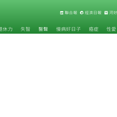
聯合報
經濟日報
河
退休力
失智
醫聲
慢病好日子
癌症
性愛