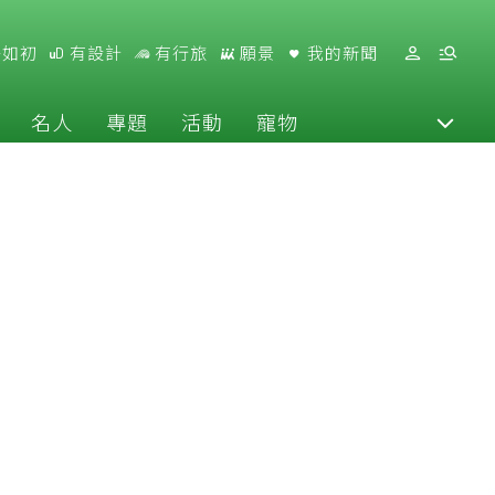
好如初
有設計
有行旅
願景
我的新聞
名人
專題
活動
寵物