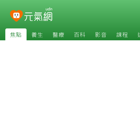
焦點
養生
醫療
百科
影音
課程