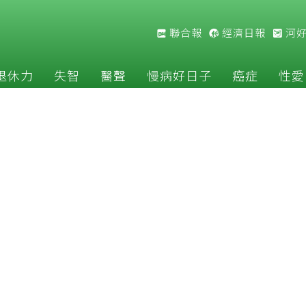
聯合報
經濟日報
河
退休力
失智
醫聲
慢病好日子
癌症
性愛