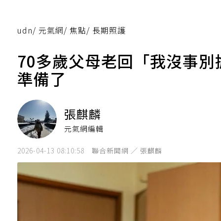
udn
/
元氣網
/
焦點
/
長期照護
70多歲父母老回「我沒事
準備了
張麒麟
元氣網編輯
2026-04-13 08:10:58
聯合新聞網 ／ 張麒麟