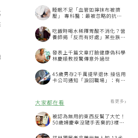
睡眠不足「血管如擰抹布被擠
其
壓」 專科醫：最被忽略的抗老
方法
健
吃飯時喝水稀釋胃酸不消化？營
養師揭「反而有好處」某些族群
才要禁
發表上千篇文章打臉健康偽科學
強
林慶順教授驚傳意外過世
45歲男存2千萬提早退休 接信用
卡公司通知「淚回職場」：有錢
也碰壁
看更多
大家都在看
。
被認為無用的東西反幫了大忙！
50歲婦慶幸沒隨手丟棄的3樣物
品