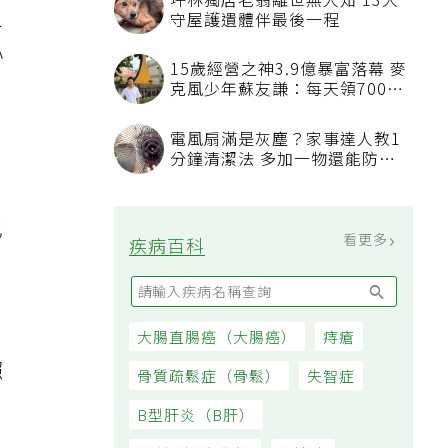
坪林獨居老翁離世無人知 13犬
人
守屋護遺體伴最後一程
心
15歲經營之神3.9億暴富落幕 麥
克風少年蘇友謙：每天領700元
過日子
電風扇滿是灰塵？家事達人教1
分鐘清潔法 多加一物還能防髒
汙附著
也
看更多
疾病百科
大腸直腸癌（大腸癌）
痔瘡
照
骨質疏鬆症（骨鬆）
失智症
B型肝炎（B肝）