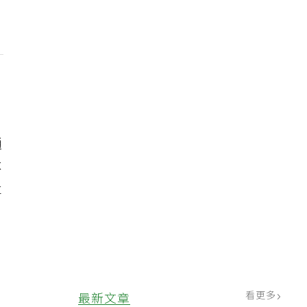
通
不
事
看更多
最新文章