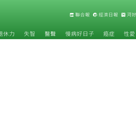
聯合報
經濟日報
河
退休力
失智
醫聲
慢病好日子
癌症
性愛