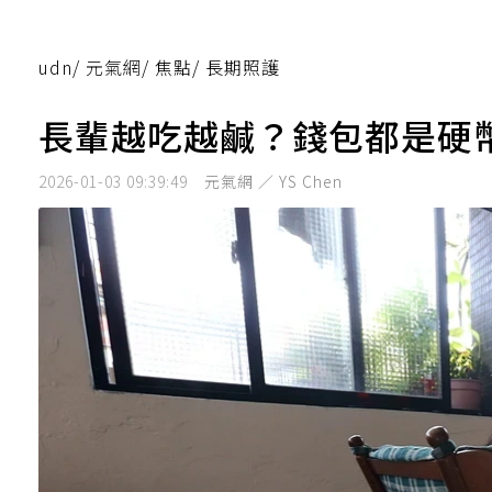
udn
/
元氣網
/
焦點
/
長期照護
長輩越吃越鹹？錢包都是硬
2026-01-03 09:39:49
元氣網 ／ YS Chen