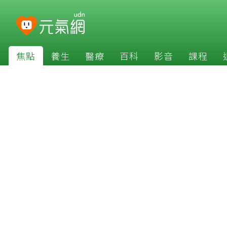
焦點
養生
醫療
百科
影音
課程