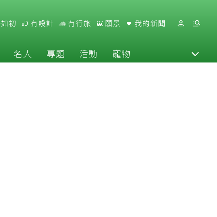
好如初
有設計
有行旅
願景
我的新聞
名人
專題
活動
寵物