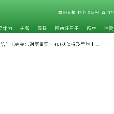
聯合報
經濟日報
河
退休力
失智
醫聲
慢病好日子
癌症
性愛
：陪伴比完美告別更重要，4句話值得及早說出口