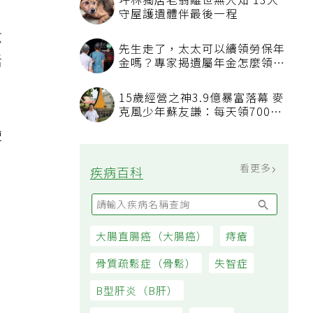
坪林獨居老翁離世無人知 13犬
守屋護遺體伴最後一程
愈
先生走了，太太可以續領勞保年
活
金嗎？專家揭遺屬年金怎麼領，
看順位還要看資格
15歲經營之神3.9億暴富落幕 麥
克風少年蘇友謙：每天領700元
過日子
逆
看更多
疾病百科
大腸直腸癌（大腸癌）
痔瘡
骨質疏鬆症（骨鬆）
失智症
B型肝炎（B肝）