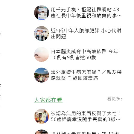
用千元手機、拒絕社群網站 48
歲社長中年後重視和放棄的事：
不為面子消費
近5成中年人腹部肥胖 小心代謝
灣
出問題
長
日本腦炎威脅中高齡族群 今年
增
10例有9例皆逾50歲
海外旅遊生病怎麼辦？／親友帶
路就醫 千歲團遊清邁
漸
高
看更多
大家都在看
有
被認為無用的東西反幫了大忙！
50歲婦慶幸沒隨手丟棄的3樣物
品