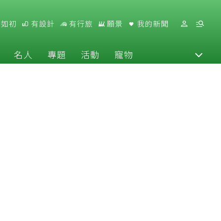
好如初
有設計
有行旅
願景
我的新聞
名人
專題
活動
寵物