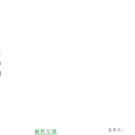
果
篩
期
高
看更多
最新文章