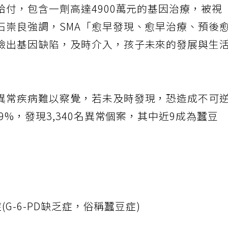
給付，包含一劑高達4900萬元的基因治療，被視
石崇良強調，SMA「愈早發現、愈早治療、預後
檢出基因缺陷，及時介入，孩子未來的發展與生
異常疾病難以察覺，若未及時發現，恐造成不可
9%，發現3,340名異常個案，其中近9成為蠶豆
(G-6-PD缺乏症，俗稱蠶豆症)