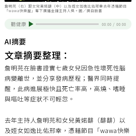
詹明芫（右）跟女兒黃婼馡（中）以及姪女如逸比佑邢幸去年憑藉節目
「wawa快樂屋」奪下廣播金鐘主持人獎。圖／摘自臉書
聽健康
00:00
/
00:00
AI摘要
文章摘要整理：
詹明芫在臉書證實七歲女兒因急性壞死性腦
病變離世，並分享發病歷程；醫界同時提
醒，此病進展極快且死亡率高，高燒、嗜睡
與嘔吐等症狀不可輕忽。
去年主持人詹明芫和女兒黃婼馡（馡馡）以
及姪女如逸比佑邢幸，憑藉節目「wawa快樂