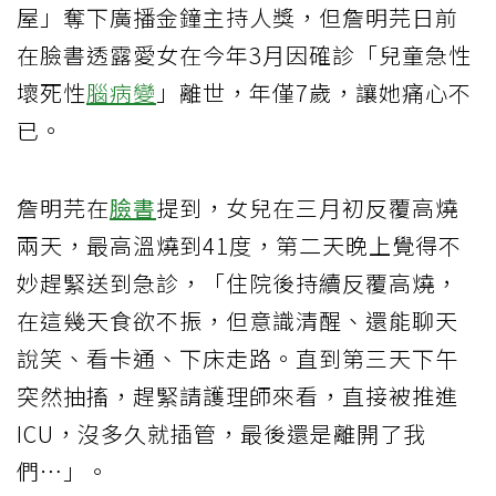
屋」奪下廣播金鐘主持人獎，但詹明芫日前
在臉書透露愛女在今年3月因確診「兒童急性
壞死性
腦病變
」離世，年僅7歲，讓她痛心不
已。
詹明芫在
臉書
提到，女兒在三月初反覆高燒
兩天，最高溫燒到41度，第二天晚上覺得不
妙趕緊送到急診，「住院後持續反覆高燒，
在這幾天食欲不振，但意識清醒、還能聊天
說笑、看卡通、下床走路。直到第三天下午
突然抽搐，趕緊請護理師來看，直接被推進
ICU，沒多久就插管，最後還是離開了我
們⋯」。