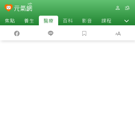
焦點
養生
醫療
百科
影音
課程
退休