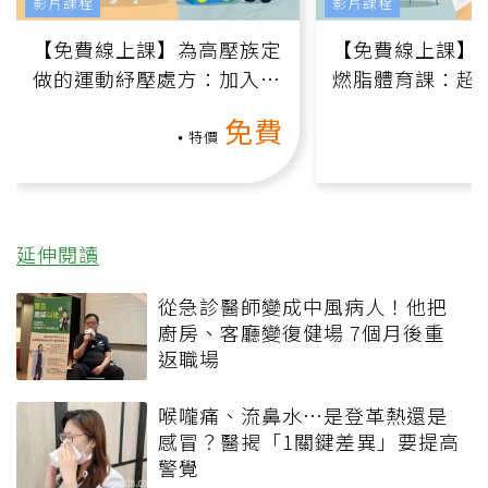
影片課程
影片課程
【免費線上課】為高壓族定
【免費線上課】
做的運動紓壓處方：加入行
燃脂體育課：超
動、增肌、互動元素，0基
氧」高壓族在家
免費
礎也能做！
負擔
特價
延伸閱讀
從急診醫師變成中風病人！他把
廚房、客廳變復健場 7個月後重
返職場
喉嚨痛、流鼻水⋯是登革熱還是
感冒？醫揭「1關鍵差異」要提高
警覺