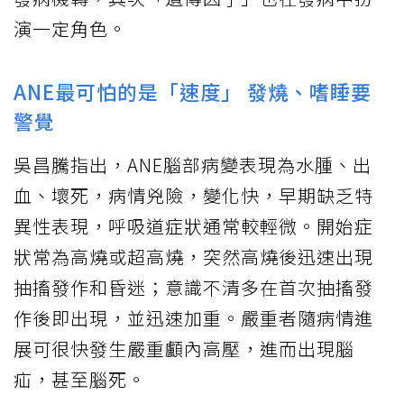
演一定角色。
ANE最可怕的是「速度」 發燒、嗜睡要
警覺
吳昌騰指出，ANE腦部病變表現為水腫、出
血、壞死，病情兇險，變化快，早期缺乏特
異性表現，呼吸道症狀通常較輕微。開始症
狀常為高燒或超高燒，突然高燒後迅速出現
抽搐發作和昏迷；意識不清多在首次抽搐發
作後即出現，並迅速加重。嚴重者隨病情進
展可很快發生嚴重顱內高壓，進而出現腦
疝，甚至腦死。