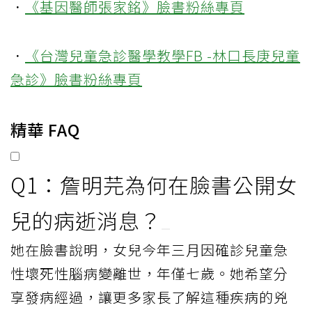
．
《基因醫師張家銘》臉書粉絲專頁
．
《台灣兒童急診醫學教學FB -林口長庚兒童
急診》臉書粉絲專頁
精華 FAQ
Q1：詹明芫為何在臉書公開女
兒的病逝消息？
她在臉書說明，女兒今年三月因確診兒童急
性壞死性腦病變離世，年僅七歲。她希望分
享發病經過，讓更多家長了解這種疾病的兇