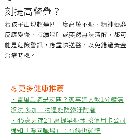
刻提高警覺？
若孩子出現超過四十度高燒不退、精神萎靡
反應變慢、持續嘔吐或突然無法清醒，都可
能是危險警訊，應盡快送醫，以免錯過黃金
治療時機。
💪更多健康推薦
‧電風扇滿是灰塵？家事達人教1分鐘清
潔法 多加一物還能防髒汙附著
‧45歲男存2千萬提早退休 接信用卡公司
通知「淚回職場」：有錢也碰壁