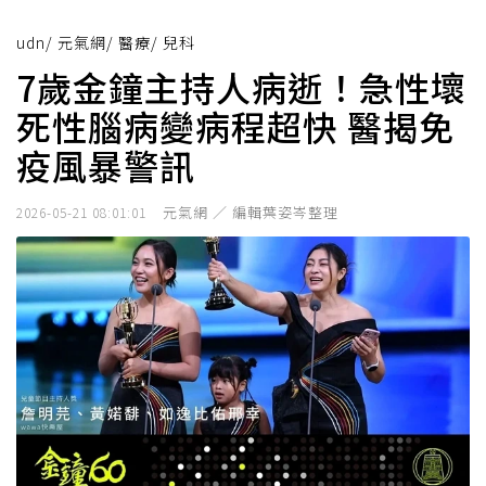
udn
/
元氣網
/
醫療
/
兒科
7歲金鐘主持人病逝！急性壞
死性腦病變病程超快 醫揭免
疫風暴警訊
元氣網 ／ 編輯葉姿岑整理
2026-05-21 08:01:01