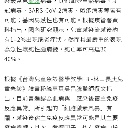
染最常見
流感
病毒，其他如登革熱病毒、新
冠病毒、SARS-CoV-2病毒、皰疹病毒等皆有
可能；基因易感性也有可能。根據疾管署資
料指出，國內研究顯示，兒童感染流感後約
有1–2%出現腦炎症狀，然而其最嚴重的表現
為急性壞死性腦病變，死亡率可高達30-
40%。
根據《台灣兒童急診醫學教學FB -林口長庚兒
童急診》臉書粉絲專頁吳昌騰醫師撰文指
出，目前普遍認為此病與「感染後宿主免疫
反應異常」所引起的「細胞激素風暴」有
關，感染後宿主免疫反應異常可能是其主要
發病機轉，其次「遺傳因子」也在發病中扮