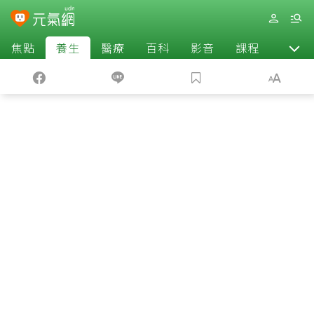
焦點
養生
醫療
百科
影音
課程
退休