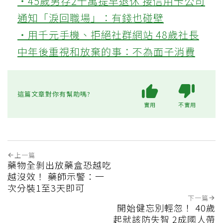
‧45歲男存2千萬提早退休 接信用卡公司
通知「淚回職場」：有錢也碰壁
‧用千元手機、拒絕社群網站 48歲社長
中年後重視和放棄的事：不為面子消費
這篇文章對你有幫助嗎?
實用
不實用
上一篇
藥物全剝出放藥盒恐越吃
越沒效！ 藥師示警：一
次分裝1至3天即可
下一篇
開始健忘別輕忽！ 40歲
起就該防失智 2成國人帶