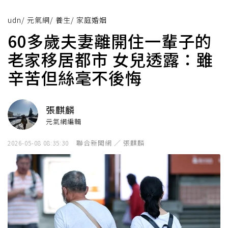
udn
/
元氣網
/
養生
/
家庭婚姻
60多歲夫妻離開住一輩子的
老家移居都市 女兒透露：雖
辛苦但絲毫不後悔
張麒麟
元氣網編輯
聯合新聞網 ／ 張麒麟
2026-05-08 08:35:30