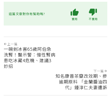
這篇文章對你有幫助嗎?
實用
不實用
上一篇
一碗剉冰害65歲阿伯急
洗腎！醫示警：慢性腎病
患吃冰藏4危機、建議3
妙招
下一篇
知名康普茶竄改效期、摻
逾期原料 「金蘭醬油四
代」鍾淳仁夫妻遭訴