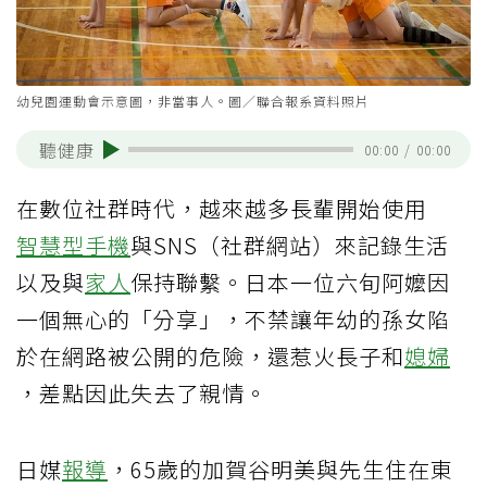
幼兒園運動會示意圖，非當事人。圖／聯合報系資料照片
聽健康
00:00
/
00:00
在數位社群時代，越來越多長輩開始使用
智慧型手機
與SNS（社群網站）來記錄生活
以及與
家人
保持聯繫。日本一位六旬阿嬤因
一個無心的「分享」，不禁讓年幼的孫女陷
於在網路被公開的危險，還惹火長子和
媳婦
，差點因此失去了親情。
日媒
報導
，65歲的加賀谷明美與先生住在東