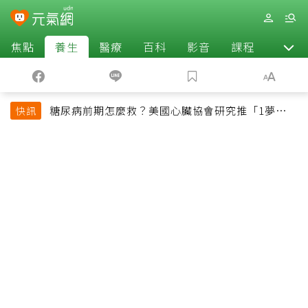
焦點
養生
醫療
百科
影音
課程
退休
糖尿病前期怎麼救？美國心臟協會研究推「1夢幻水
快訊
果組合」 酪梨加它改善血管功能