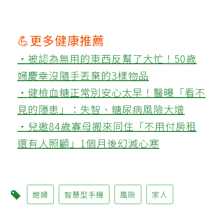
💪更多健康推薦
‧被認為無用的東西反幫了大忙！50歲
婦慶幸沒隨手丟棄的3樣物品
‧健檢血糖正常別安心太早！醫曝「看不
見的隱患」：失智、糖尿病風險大增
‧兒邀84歲寡母搬來同住「不用付房租
還有人照顧」1個月後幻滅心寒
媳婦
智慧型手機
風險
家人