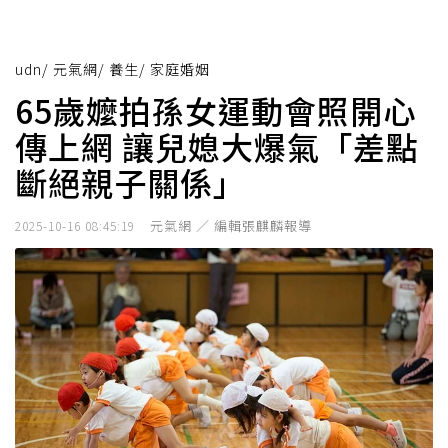
udn
/
元氣網
/
養生
/
家庭婚姻
65歲嬤拍孫女運動會照開心
傳上網 讓兒媳大爆氣「差點
斷絕親子關係」
元氣網 ／ 編輯張麒麟報導
2025-10-16 08:45:19