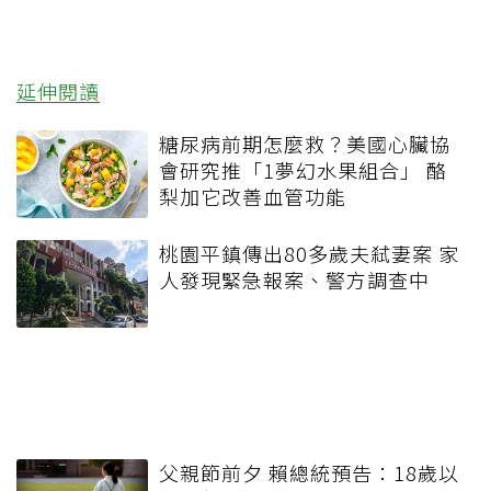
延伸閱讀
糖尿病前期怎麼救？美國心臟協
會研究推「1夢幻水果組合」 酪
梨加它改善血管功能
桃園平鎮傳出80多歲夫弒妻案 家
人發現緊急報案、警方調查中
父親節前夕 賴總統預告：18歲以