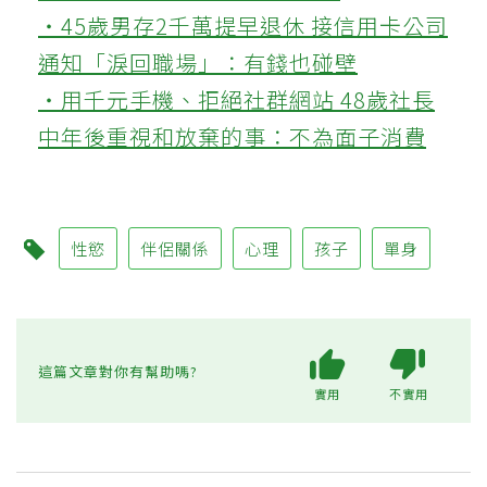
‧45歲男存2千萬提早退休 接信用卡公司
通知「淚回職場」：有錢也碰壁
‧用千元手機、拒絕社群網站 48歲社長
中年後重視和放棄的事：不為面子消費
性慾
伴侶關係
心理
孩子
單身
這篇文章對你有幫助嗎?
實用
不實用