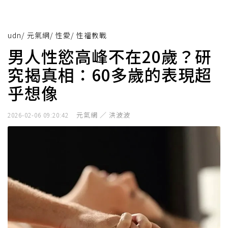
udn
/
元氣網
/
性愛
/
性福教戰
男人性慾高峰不在20歲？研
究揭真相：60多歲的表現超
乎想像
元氣網 ／ 洪波波
2026-02-06 09:20:42