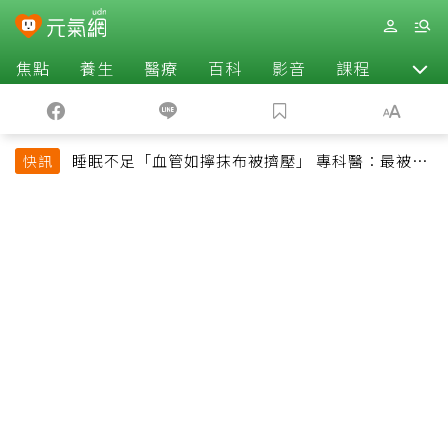
焦點
養生
醫療
百科
影音
課程
退休
睡眠不足「血管如擰抹布被擠壓」 專科醫：最被忽
快訊
略的抗老方法