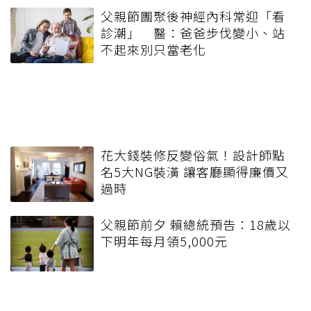
父親節團聚後神經內科常迎「看
診潮」 醫：爸爸步伐變小、站
不起來別只當老化
花大錢裝修反變俗氣！設計師點
名5大NG裝潢 讓客廳顯得廉價又
過時
父親節前夕 賴總統預告：18歲以
下明年每月領5,000元