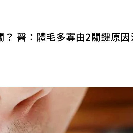
關？ 醫：體毛多寡由2關鍵原因