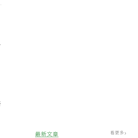
外
」
醫
看更多
最新文章