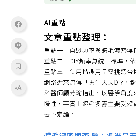
聽健康
AI重點
文章重點整理：
重點一：
自慰頻率與體毛濃密無
重點二：
DIY頻率無統一標準，
重點三：
使用情趣用品需挑選合
網路近來流傳「男生天天DIY
科醫師顧芳瑜指出，以醫學角度
聯性，事實上體毛多寡主要受體
去下定論。