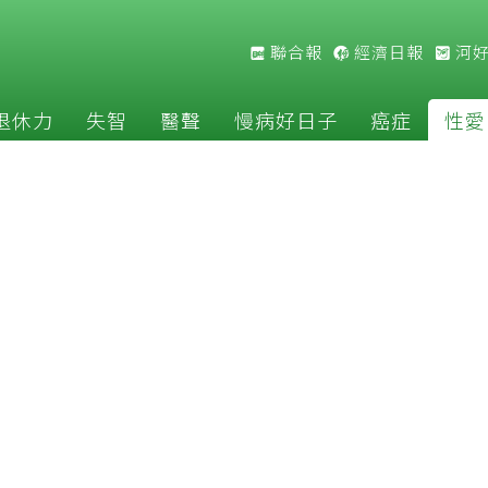
聯合報
經濟日報
河
退休力
失智
醫聲
慢病好日子
癌症
性愛