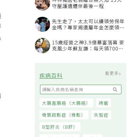
坪林獨居老翁離世無人知 13犬
守屋護遺體伴最後一程
議
先生走了，太太可以續領勞保年
得
金嗎？專家揭遺屬年金怎麼領，
看順位還要看資格
先
15歲經營之神3.9億暴富落幕 麥
克風少年蘇友謙：每天領700元
過日子
看更多
疾病百科
臨
大腸直腸癌（大腸癌）
痔瘡
骨質疏鬆症（骨鬆）
失智症
B型肝炎（B肝）