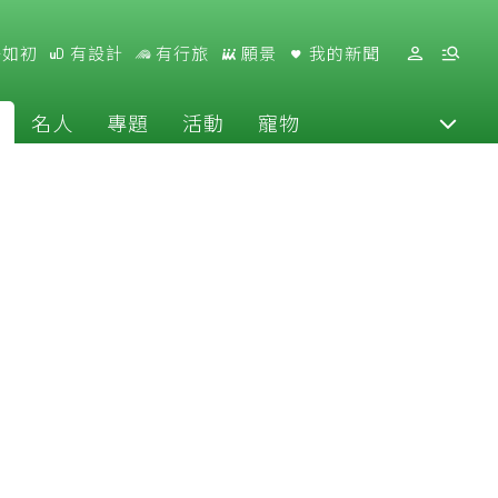
好如初
有設計
有行旅
願景
我的新聞
名人
專題
活動
寵物