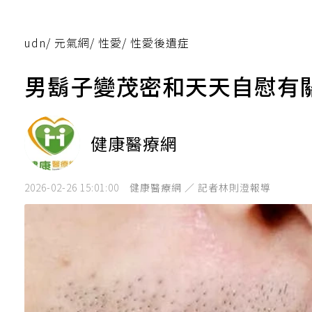
udn
/
元氣網
/
性愛
/
性愛後遺症
男鬍子變茂密和天天自慰有
健康醫療網
2026-02-26 15:01:00
健康醫療網 ／ 記者林則澄報導