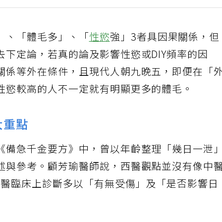
」、「體毛多」、「
性慾
強」3者具因果關係，但
去下定論，若真的論及影響性慾或DIY頻率的因
關係等外在條件，且現代人朝九晚五，即便在「
性慾較高的人不一定就有明顯更多的體毛。
大重點
《備急千金要方》中，曾以年齡整理「幾日一泄
述與參考。顧芳瑜醫師說，西醫觀點並沒有像中
，西醫臨床上診斷多以「有無受傷」及「是否影響日