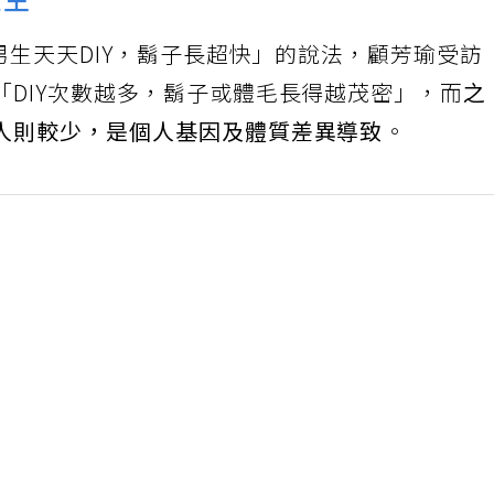
天生
「男生天天DIY，鬍子長超快」的說法，顧芳瑜受訪
「DIY次數越多，鬍子或體毛長得越茂密」，而
之
人則較少，是個人基因及體質差異導致
。