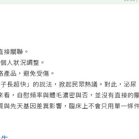
00:00
直接關聯。
依個人狀況調整。
格產品，避免受傷。
，鬍子長超快」的說法，掀起民眾熱議。對此，泌尿
來看，
自慰
頻率與
體毛
濃密與否，並沒有直接的
質與先天基因差異影響，臨床上不會只用單一條