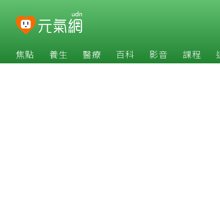
焦點
養生
醫療
百科
影音
課程