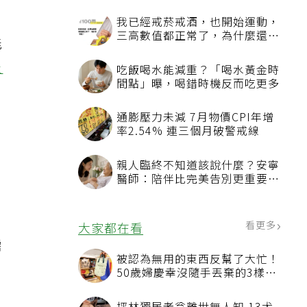
我已經戒菸戒酒，也開始運動，
三高數值都正常了，為什麼還不
能
能停藥？
炎
吃飯喝水能減重？「喝水黃金時
間點」曝，喝錯時機反而吃更多
通膨壓力未減 7月物價CPI年增
率2.54% 連三個月破警戒線
親人臨終不知道該說什麼？安寧
醫師：陪伴比完美告別更重要，
4句話值得及早說出口
看更多
大家都在看
需
被認為無用的東西反幫了大忙！
50歲婦慶幸沒隨手丟棄的3樣物
品