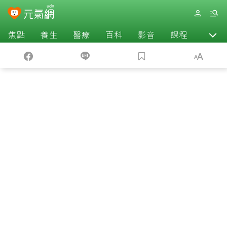
焦點
養生
醫療
百科
影音
課程
退休