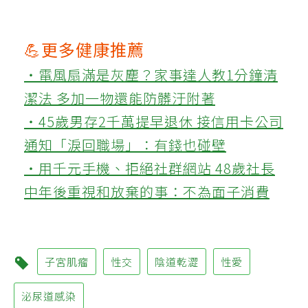
💪更多健康推薦
‧電風扇滿是灰塵？家事達人教1分鐘清
潔法 多加一物還能防髒汙附著
‧45歲男存2千萬提早退休 接信用卡公司
通知「淚回職場」：有錢也碰壁
‧用千元手機、拒絕社群網站 48歲社長
中年後重視和放棄的事：不為面子消費
子宮肌瘤
性交
陰道乾澀
性愛
泌尿道感染