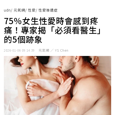
udn
/
元氣網
/
性愛
/
性愛後遺症
75％女生性愛時會感到疼
痛！專家揭「必須看醫生」
的5個跡象
元氣網 ／ YS Chen
2026-01-06 09:14:39