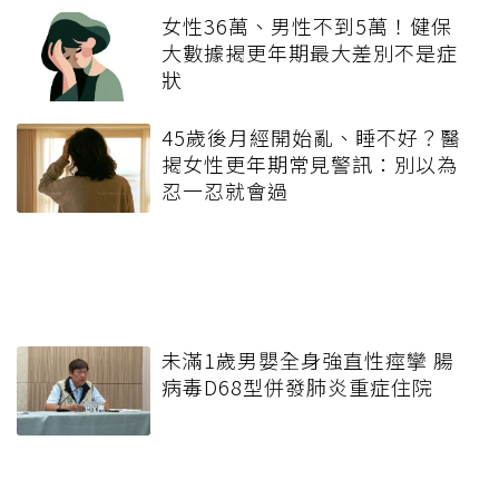
女性36萬、男性不到5萬！健保
大數據揭更年期最大差別不是症
狀
45歲後月經開始亂、睡不好？醫
揭女性更年期常見警訊：別以為
忍一忍就會過
未滿1歲男嬰全身強直性痙攣 腸
病毒D68型併發肺炎重症住院