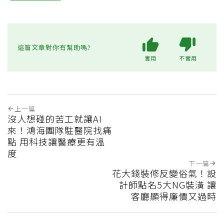
這篇文章對你有幫助嗎?
實用
不實用
上一篇
沒人想碰的苦工就讓AI
來！鴻海團隊駐醫院找痛
點 用科技讓醫療更有溫
度
下一篇
花大錢裝修反變俗氣！設
計師點名5大NG裝潢 讓
客廳顯得廉價又過時