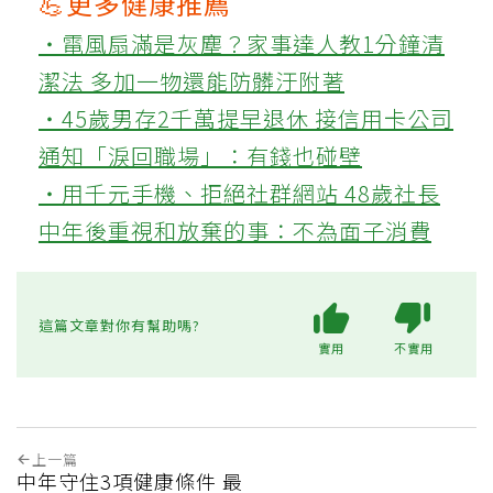
💪更多健康推薦
‧電風扇滿是灰塵？家事達人教1分鐘清
潔法 多加一物還能防髒汙附著
‧45歲男存2千萬提早退休 接信用卡公司
通知「淚回職場」：有錢也碰壁
‧用千元手機、拒絕社群網站 48歲社長
中年後重視和放棄的事：不為面子消費
這篇文章對你有幫助嗎?
實用
不實用
上一篇
中年守住3項健康條件 最