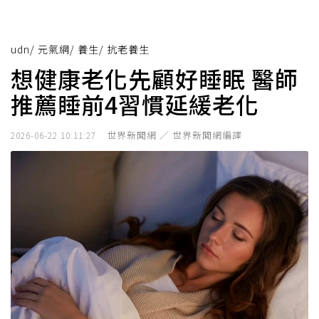
udn
/
元氣網
/
養生
/
抗老養生
想健康老化先顧好睡眠 醫師
推薦睡前4習慣延緩老化
世界新聞網 ／ 世界新聞網編譯
2026-06-22 10:11:27