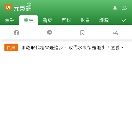
焦點
養生
醫療
百科
影音
課程
退休
果乾取代糖果是進步、取代水果卻是退步！營養師
快訊
揭果乾堅果常見健康陷阱