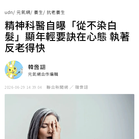
udn
/
元氣網
/
養生
/
抗老養生
精神科醫自曝「從不染白
髮」顯年輕要訣在心態 執著
反老得快
韓啻翃
元氣網合作編輯
聯合新聞網 ／ 韓啻翃
2026-06-29 14:39:04