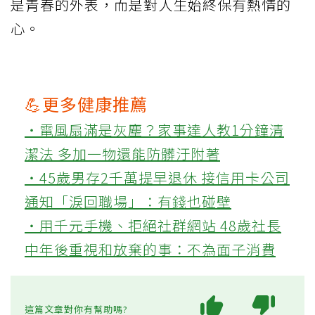
是青春的外表，而是對人生始終保有熱情的
心。
💪更多健康推薦
‧電風扇滿是灰塵？家事達人教1分鐘清
潔法 多加一物還能防髒汙附著
‧45歲男存2千萬提早退休 接信用卡公司
通知「淚回職場」：有錢也碰壁
‧用千元手機、拒絕社群網站 48歲社長
中年後重視和放棄的事：不為面子消費
這篇文章對你有幫助嗎?