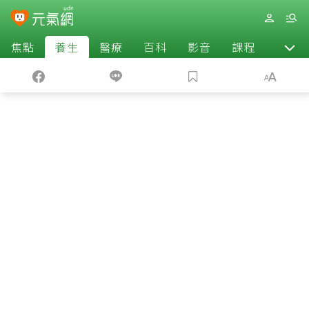
焦點
養生
醫療
百科
影音
課程
退休