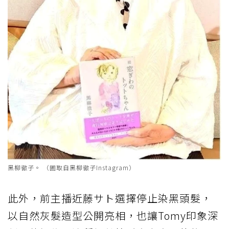
黑柳徹子。 （圖取自黑柳徹子Instagram）
此外，前主播近藤サト選擇停止染黑頭髮，
以自然灰髮造型公開亮相，也讓Tomy印象深