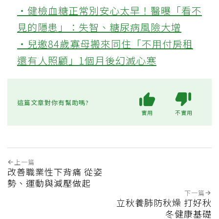
‧健檢血糖正常別安心太早！醫曝「看不
見的隱患」：失智、糖尿病風險大增
‧兒邀84歲寡母搬來同住「不用付房租
還有人照顧」1個月後幻滅心寒
這篇文章對你有幫助嗎?
實用
不實用
上一篇
改善職業性下背痛 從姿
勢、運動與減壓做起
下一篇
立秋養肺防秋燥 打好秋
冬健康基礎