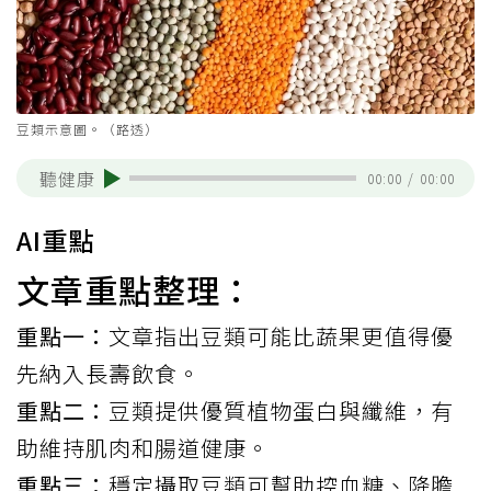
豆類示意圖。（路透）
聽健康
00:00
/
00:00
AI重點
文章重點整理：
重點一：
文章指出豆類可能比蔬果更值得優
先納入長壽飲食。
重點二：
豆類提供優質植物蛋白與纖維，有
助維持肌肉和腸道健康。
重點三：
穩定攝取豆類可幫助控血糖、降膽