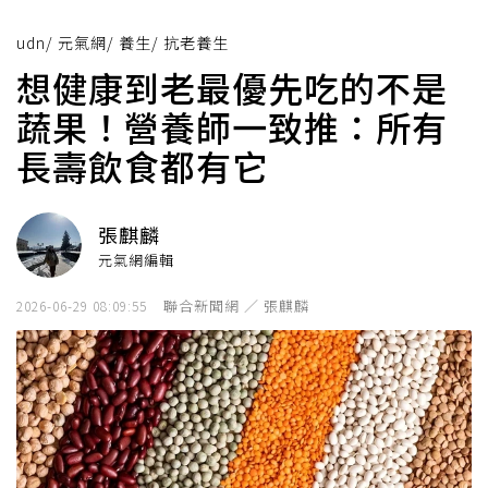
udn
/
元氣網
/
養生
/
抗老養生
想健康到老最優先吃的不是
蔬果！營養師一致推：所有
長壽飲食都有它
張麒麟
元氣網編輯
聯合新聞網 ／ 張麒麟
2026-06-29 08:09:55