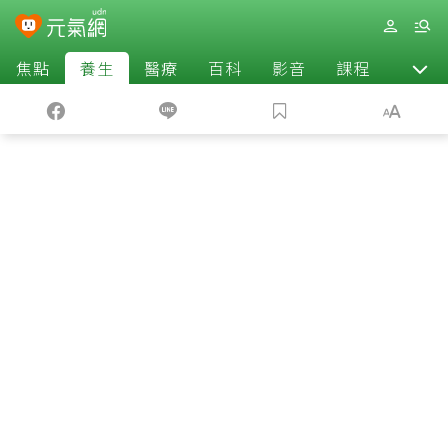
焦點
養生
醫療
百科
影音
課程
退休