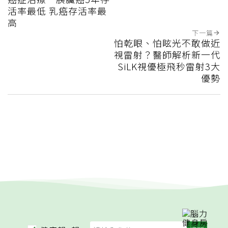
活率最低 乳癌存活率最
高
下一篇
怕乾眼、怕眩光不敢做近
視雷射？醫師解析新一代
SiLK視優極飛秒雷射3大
優勢