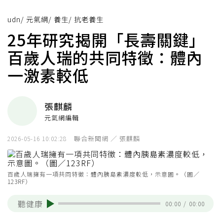
udn
/
元氣網
/
養生
/
抗老養生
25年研究揭開「長壽關鍵」
百歲人瑞的共同特徵：體內
一激素較低
張麒麟
元氣網編輯
聯合新聞網 ／ 張麒麟
2026-05-16 10:02:28
百歲人瑞擁有一項共同特徵：體內胰島素濃度較低，示意圖。（圖／
123RF）
聽健康
00:00
/
00:00