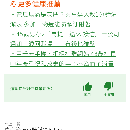
💪更多健康推薦
‧電風扇滿是灰塵？家事達人教1分鐘清
潔法 多加一物還能防髒汙附著
‧45歲男存2千萬提早退休 接信用卡公司
通知「淚回職場」：有錢也碰壁
‧用千元手機、拒絕社群網站 48歲社長
中年後重視和放棄的事：不為面子消費
這篇文章對你有幫助嗎?
實用
不實用
上一篇
癌症治療…胰臟癌5年存