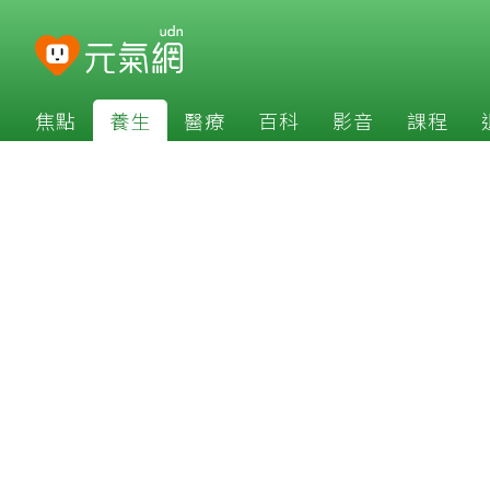
焦點
養生
醫療
百科
影音
課程