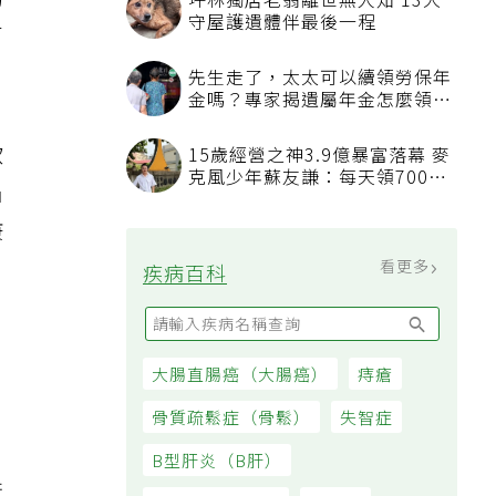
的
坪林獨居老翁離世無人知 13犬
守屋護遺體伴最後一程
百
先生走了，太太可以續領勞保年
金嗎？專家揭遺屬年金怎麼領，
看順位還要看資格
飲
15歲經營之神3.9億暴富落幕 麥
克風少年蘇友謙：每天領700元
凸
過日子
康
看更多
疾病百科
大腸直腸癌（大腸癌）
痔瘡
骨質疏鬆症（骨鬆）
失智症
B型肝炎（B肝）