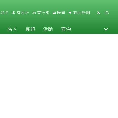
好如初
有設計
有行旅
願景
我的新聞
名人
專題
活動
寵物