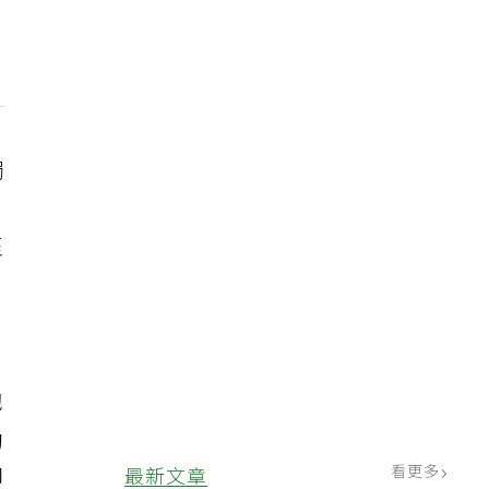
獨
。
至
胞
動
看更多
最新文章