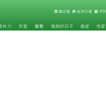
聯合報
經濟日報
河
退休力
失智
醫聲
慢病好日子
癌症
性愛