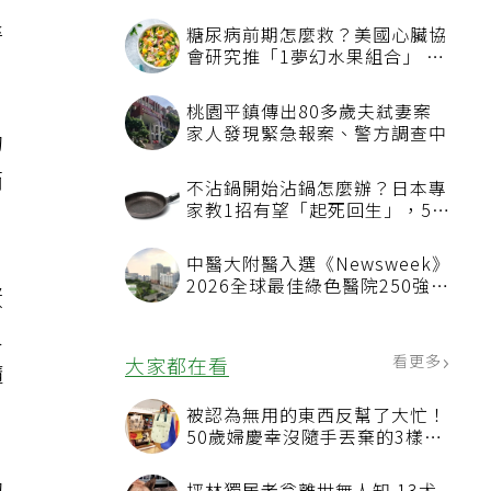
卻
退
糖尿病前期怎麼救？美國心臟協
會研究推「1夢幻水果組合」 酪
梨加它改善血管功能
桃園平鎮傳出80多歲夫弒妻案
家人發現緊急報案、警方調查中
的
而
不沾鍋開始沾鍋怎麼辦？日本專
家教1招有望「起死回生」，5情
況該換新
中醫大附醫入選《Newsweek》
2026全球最佳綠色醫院250強
蛋
首屆評選即入榜 全台僅兩院獲
選 四葉績效指標居台灣最佳
人
看更多
大家都在看
隨
被認為無用的東西反幫了大忙！
50歲婦慶幸沒隨手丟棄的3樣物
品