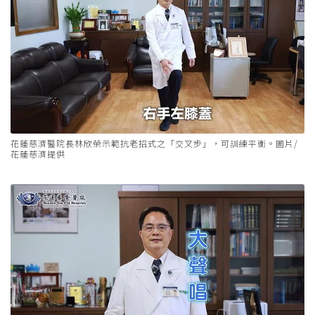
花蓮慈濟醫院長林欣榮示範抗老招式之「交叉步」，可訓練平衡。圖片/
花蓮慈濟提供