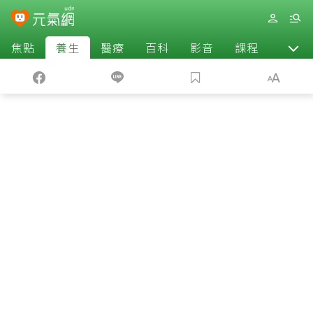
焦點
養生
醫療
百科
影音
課程
退休