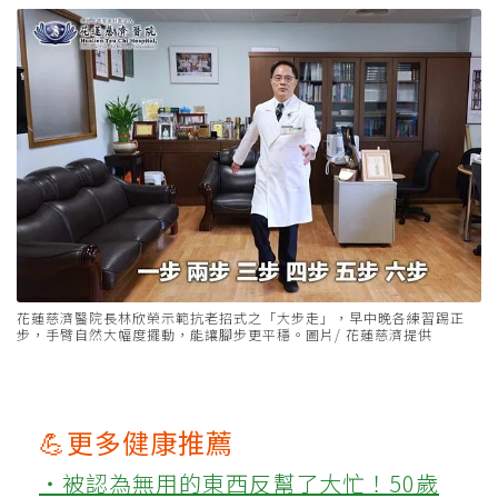
花蓮慈濟醫院長林欣榮示範抗老招式之「大步走」，早中晚各練習踢正
步，手臂自然大幅度擺動，能讓腳步更平穩。圖片/ 花蓮慈濟提供
💪更多健康推薦
‧被認為無用的東西反幫了大忙！50歲