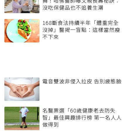
舞！哈佛醫師曝父親長壽秘訣：
沒吃保健品也不追養生潮
168斷食法持續半年「體重完全
沒掉」醫揭一盲點：這樣當然瘦
不下來
電音雙波非侵入拉皮 告別疲態臉
名醫票選「60歲健康老去防失
智」最佳興趣排行榜 第一名人人
做得到