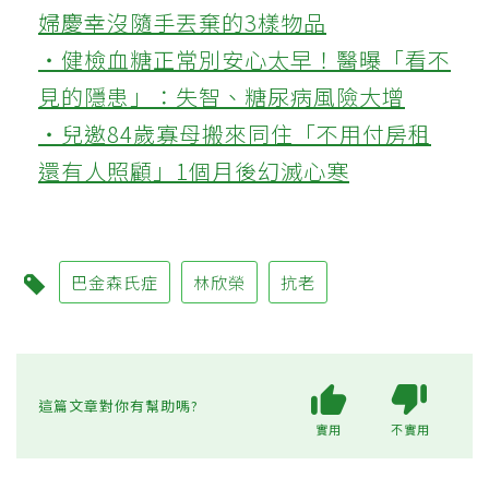
婦慶幸沒隨手丟棄的3樣物品
‧健檢血糖正常別安心太早！醫曝「看不
見的隱患」：失智、糖尿病風險大增
‧兒邀84歲寡母搬來同住「不用付房租
還有人照顧」1個月後幻滅心寒
巴金森氏症
林欣榮
抗老
這篇文章對你有幫助嗎?
實用
不實用