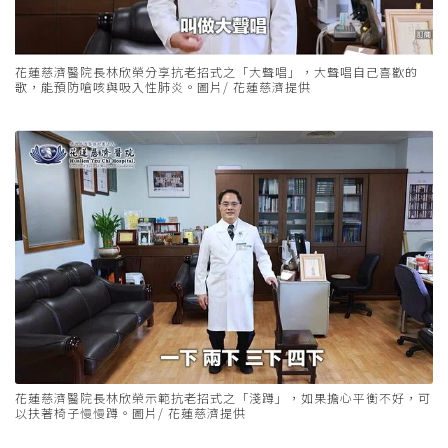
花蓮慈濟醫院長林欣榮分享抗老招式之「大聲唱」，大聲唱自己喜歡的
歌，能預防嗆咳與吸入性肺炎。圖片/ 花蓮慈濟提供
花蓮慈濟醫院長林欣榮示範抗老招式之「淺蹲」，如果擔心平衡不好，可
以扶著椅子慢慢蹲。圖片/ 花蓮慈濟提供