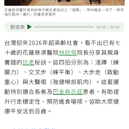
花蓮慈濟醫院長林欣榮示範抗老招式之「淺蹲」，早中晚各一百下，即可
強化肌肉。圖片/ 花蓮慈濟提供
聽健康
00:00
/
00:00
台灣迎來2026年超高齡社會，看不出已有七
十歲的花蓮慈濟醫院
林欣榮
院長分享其親身
實踐的
抗老
秘訣。這四招分別為：淺蹲（練
腿力）、交叉步（練平衡）、大步走（啟動
重心）與大聲唱（強健喉部肌肉）。這套運
動特別適合長者及
巴金森氏症
患者，有助提
升行走穩定性、預防進食嗆咳，協助大眾健
康平安活到百歲。