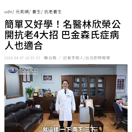
udn
/
元氣網
/
養生
/
抗老養生
簡單又好學！名醫林欣榮公
開抗老4大招 巴金森氏症病
人也適合
聯合報 ／ 記者李樹人/台北即時報導
2026-04-07 16:55:33