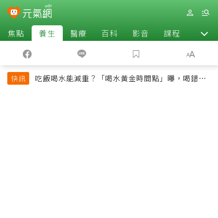
焦點
養生
醫療
百科
影音
課程
退休
吃飯喝水能減重？「喝水黃金時間點」曝，喝錯時
快訊
機反而吃更多