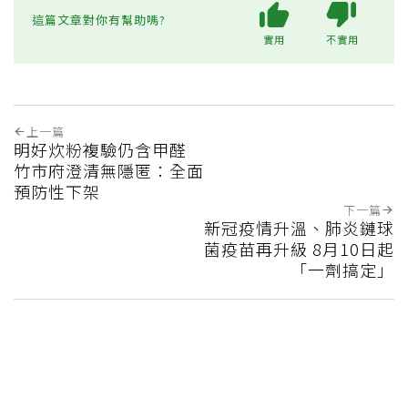
這篇文章對你有幫助嗎?
實用
不實用
上一篇
明好炊粉複驗仍含甲醛
竹市府澄清無隱匿：全面
預防性下架
下一篇
新冠疫情升溫、肺炎鏈球
菌疫苗再升級 8月10日起
「一劑搞定」