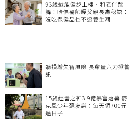
93歲還能健步上樓、和老伴跳
舞！哈佛醫師曝父親長壽秘訣：
沒吃保健品也不追養生潮
聽損增失智風險 長輩量六力揪警
訊
15歲經營之神3.9億暴富落幕 麥
克風少年蘇友謙：每天領700元
過日子