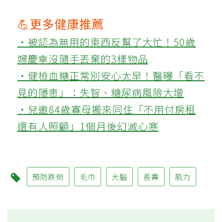
💪更多健康推薦
‧被認為無用的東西反幫了大忙！50歲
婦慶幸沒隨手丟棄的3樣物品
‧健檢血糖正常別安心太早！醫曝「看不
見的隱患」：失智、糖尿病風險大增
‧兒邀84歲寡母搬來同住「不用付房租
還有人照顧」1個月後幻滅心寒
預防跌倒
毛巾
大腦
長壽
肌力