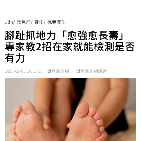
udn
/
元氣網
/
養生
/
抗老養生
腳趾抓地力「愈強愈長壽」
專家教2招在家就能檢測是否
有力
世界新聞網 ／ 世界新聞網編譯
2026-02-05 10:08:30