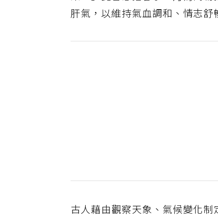
榮。」此言意指春季三月為萬物
肝氣，以維持氣血調和、情志舒
古人藉由觀察天象、氣候變化制