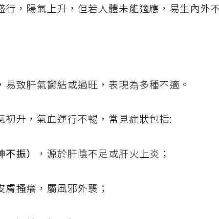
盛行，陽氣上升，但若人體未能適應，易生內外
，易致肝氣鬱結或過旺，表現為多種不適。
氣初升，氣血運行不暢，常見症狀包括:
神不振）
，源於肝陰不足或肝火上炎；
皮膚搔癢，屬風邪外襲；