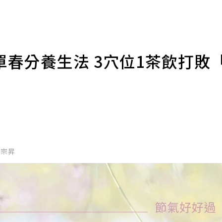
春分養生法 3穴位1茶飲打敗
劉宗昇