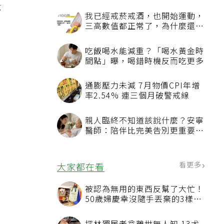
不
我已經戒菸戒酒，也開始運動，
三高數值都正常了，為什麼還不
能停藥？
吃飯喝水能減重？「喝水黃金時
間點」曝，喝錯時機反而吃更多
通膨壓力未減 7月物價CPI年增
率2.54% 連三個月破警戒線
親人臨終不知道該說什麼？安寧
醫師：陪伴比完美告別更重要，
4句話值得及早說出口
看更多
大家都在看
被認為無用的東西反幫了大忙！
50歲婦慶幸沒隨手丟棄的3樣物
品