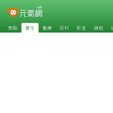
焦點
養生
醫療
百科
影音
課程