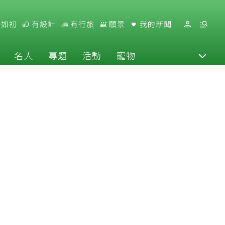
好如初
有設計
有行旅
願景
我的新聞
名人
專題
活動
寵物