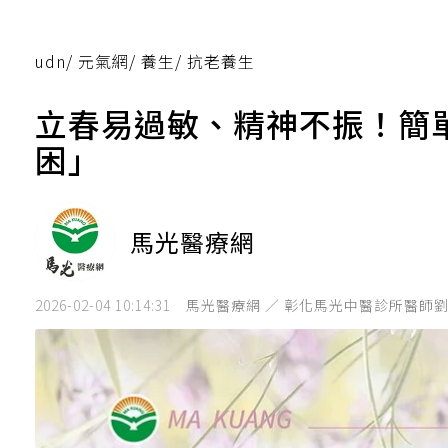
udn
/
元氣網
/
養生
/
抗老養生
立春易過敏、精神不振！簡單
困」
馬光醫療網
2026-02-04 10:14:31
馬光醫療網 ／ 彰化馬光中醫診所醫師