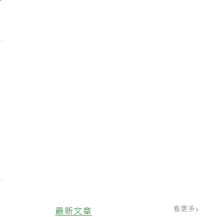
護
」
看更多
最新文章