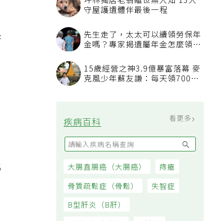
坪林獨居老翁離世無人知 13犬
守屋護遺體伴最後一程
先生走了，太太可以續領勞保年
腎
金嗎？專家揭遺屬年金怎麼領，
看順位還要看資格
15歲經營之神3.9億暴富落幕 麥
克風少年蘇友謙：每天領700元
過日子
看更多
疾病百科
5
大腸直腸癌（大腸癌）
痔瘡
骨質疏鬆症（骨鬆）
失智症
B型肝炎（B肝）