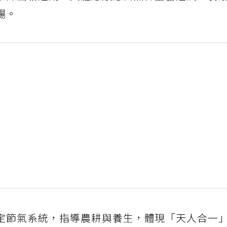
推陳出新之期，人體應順應自然界生發之氣，養
暢。
定節氣系統，指導農耕與養生，體現「天人合一