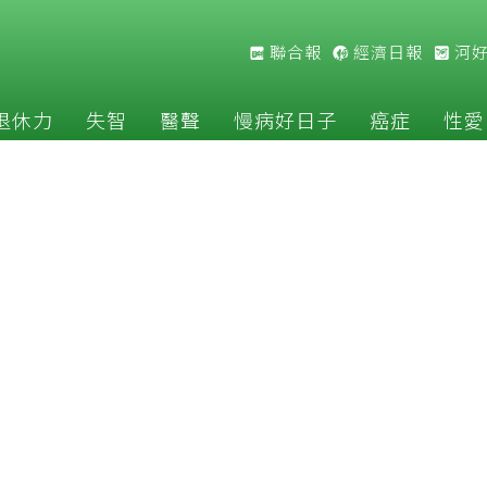
聯合報
經濟日報
河
退休力
失智
醫聲
慢病好日子
癌症
性愛