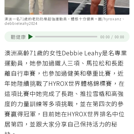
澳洲一名71歲的老奶奶是超強運動員，體態十分健美。圖/hyroxanz、
debbieleahy2024
聽健康
00:00
/
00:00
澳洲高齡71歲的女性Debbie Leahy是名專業
運動員，她參加過鐵人三項、馬拉松和長距
離自行車賽，也參加過健美和舉重比賽，近
年她陸續挑戰了HYROX世界體格錦標賽，在
這項比賽中她完成了長跑、推拉雪橇和高強
度的力量訓練等多項挑戰，並在第四次的參
賽贏得冠軍，目前她在HYROX世界排名中位
居第四，並跟大家分享自己保持活力的秘