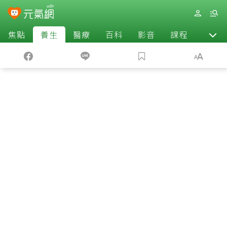
焦點
養生
醫療
百科
影音
課程
退休