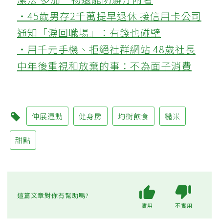
‧45歲男存2千萬提早退休 接信用卡公司
通知「淚回職場」：有錢也碰壁
‧用千元手機、拒絕社群網站 48歲社長
中年後重視和放棄的事：不為面子消費
伸展運動
健身房
均衡飲食
糙米
甜點
這篇文章對你有幫助嗎?
實用
不實用