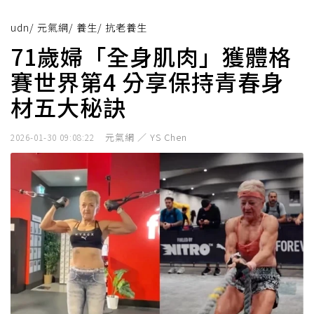
udn
/
元氣網
/
養生
/
抗老養生
71歲婦「全身肌肉」獲體格
賽世界第4 分享保持青春身
材五大秘訣
元氣網 ／ YS Chen
2026-01-30 09:08:22