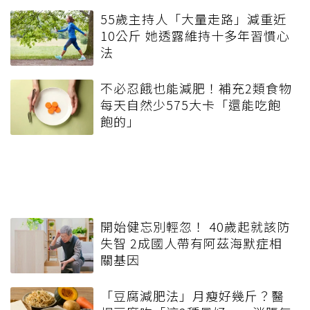
55歲主持人「大量走路」減重近
10公斤 她透露維持十多年習慣心
法
不必忍餓也能減肥！補充2類食物
每天自然少575大卡「還能吃飽
飽的」
開始健忘別輕忽！ 40歲起就該防
失智 2成國人帶有阿茲海默症相
關基因
「豆腐減肥法」月瘦好幾斤？醫