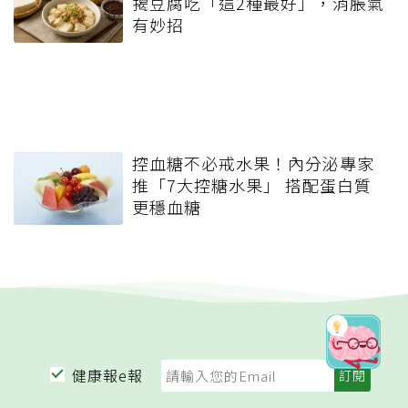
揭豆腐吃「這2種最好」，消脹氣
有妙招
控血糖不必戒水果！內分泌專家
推「7大控糖水果」 搭配蛋白質
更穩血糖
健康報e報