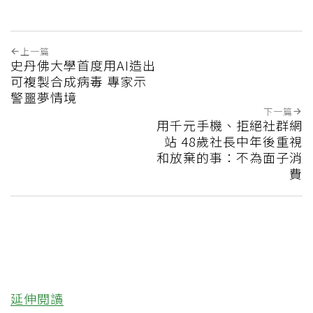
上一篇
史丹佛大學首度用AI造出
可複製合成病毒 專家示
警噩夢情境
下一篇
用千元手機、拒絕社群網
站 48歲社長中年後重視
和放棄的事：不為面子消
費
延伸閱讀