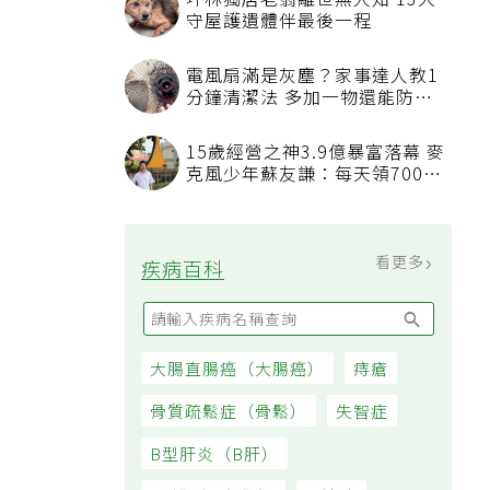
坪林獨居老翁離世無人知 13犬
守屋護遺體伴最後一程
電風扇滿是灰塵？家事達人教1
分鐘清潔法 多加一物還能防髒
汙附著
15歲經營之神3.9億暴富落幕 麥
克風少年蘇友謙：每天領700元
過日子
看更多
疾病百科
大腸直腸癌（大腸癌）
痔瘡
骨質疏鬆症（骨鬆）
失智症
B型肝炎（B肝）