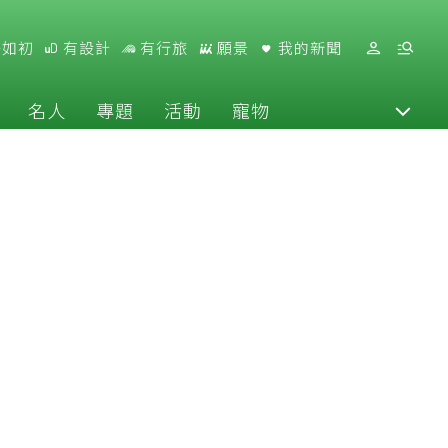
好如初
有設計
有行旅
願景
我的新聞
名人
專題
活動
寵物