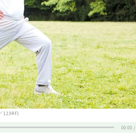
23RF)
00:00