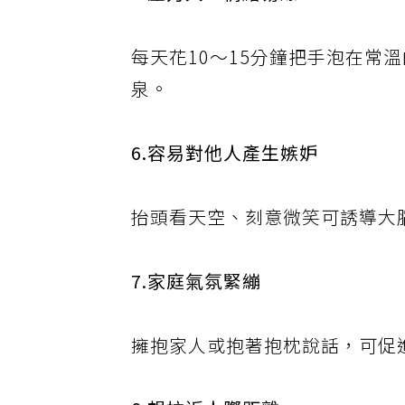
5.壓力大、情緒易爆
每天花10～15分鐘把手泡在常
泉。
6.容易對他人產生嫉妒
抬頭看天空、刻意微笑可誘導大
7.家庭氣氛緊繃
擁抱家人或抱著抱枕說話，可促