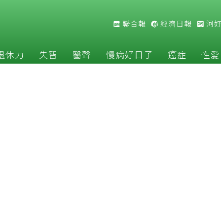
聯合報
經濟日報
河
退休力
失智
醫聲
慢病好日子
癌症
性愛