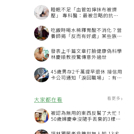
睡眠不足「血管如擰抹布被擠
壓」 專科醫：最被忽略的抗老
方法
吃飯時喝水稀釋胃酸不消化？營
養師揭「反而有好處」某些族群
才要禁
發表上千篇文章打臉健康偽科學
林慶順教授驚傳意外過世
45歲男存2千萬提早退休 接信用
卡公司通知「淚回職場」：有錢
也碰壁
看更多
大家都在看
被認為無用的東西反幫了大忙！
50歲婦慶幸沒隨手丟棄的3樣物
品