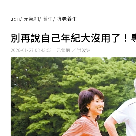
udn
/
元氣網
/
養生
/
抗老養生
別再說自己年紀大沒用了！
2026-01-27 08:43:53
元氣網 ／ 洪波波