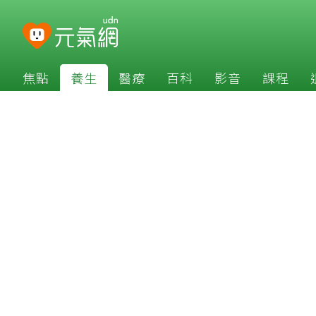
焦點
養生
醫療
百科
影音
課程