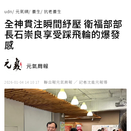
udn
/
元氣網
/
養生
/
抗老養生
全神貫注瞬間紓壓 衛福部部
長石崇良享受踩飛輪的爆發
感
元氣周報
聯合報元氣周報 ／ 記者沈能元報導
2026-01-04 14:10:17