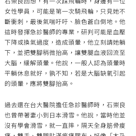
石崇良回想，有一次踩飛輪時，身邊有一位
女性學員，可能是第一次騎飛輪，只見她不
斷衝刺，最後氣喘吁吁、臉色蒼白倒地。他
這時發揮急診醫師的專業，研判可能是血壓
下降或換氣過度，造成頭暈，他立刻請她躺
下，並把雙腳稍微抬高，讓雙腿血液回流至
大腦，緩解頭暈。他說，一般人認為頭暈時
平躺休息就好，孰不知，若是大腦缺氧引起
的頭暈，應將雙腳抬高。
過去還在台大醫院擔任急診醫師時，石崇良
也曾帶著妻小到日本滑雪。他說，當時他並
沒有學會滑雪，就一直摔，隔天全身筋骨痠
痛，雙手、雙腿貼滿痠痛膠布，好像「木乃