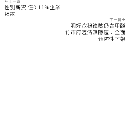
見的隱患」：失智、糖尿病風險大增
‧兒邀84歲寡母搬來同住「不用付房租
還有人照顧」1個月後幻滅心寒
這篇文章對你有幫助嗎?
實用
不實用
上一篇
性別薪資 僅0.11%企業
揭露
下一篇
明好炊粉複驗仍含甲醛
竹市府澄清無隱匿：全面
預防性下架