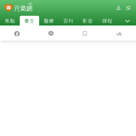
焦點
養生
醫療
百科
影音
課程
退休