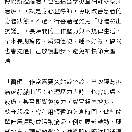
傳統辨證論治，也包括醫學檢查相輔診察與
治療，可說是身心靈導師，協助改善患者的
身體狀態。不過，行醫過程難免「身體發出
抗議」，長時間的工作壓力與不規律生活，
帶來長期疲倦、肩頸僵硬、睡不好等，偶爾
也會提醒自己放慢腳步、避免被快節奏壓
垮。
「醫師工作常需要久站或坐診，導致腰背疼
痛或靜脈曲張；心理壓力大時，也會焦慮、
疲憊，甚至影響免疫力，感冒頻率增多。」
蘇守毅說，會利用短暫的休息時間，做些簡
單伸展運動或活動筋骨，例如腰部轉動、腿
部抬高、頸部放鬆等，減緩肌肉緊繃與循環