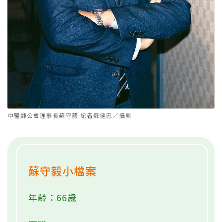
中醫師公會理事長蘇守毅 記者蘇健忠／攝影
蘇守毅小檔案
年齡：66歲