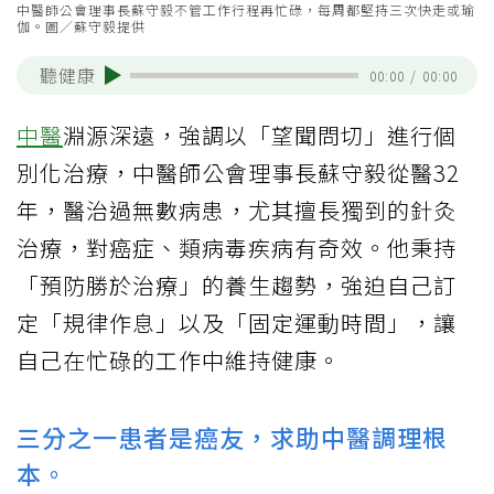
中醫師公會理事長蘇守毅不管工作行程再忙碌，每周都堅持三次快走或瑜
伽。圖／蘇守毅提供
聽健康
00:00
/
00:00
中醫
淵源深遠，強調以「望聞問切」進行個
別化治療，中醫師公會理事長蘇守毅從醫32
年，醫治過無數病患，尤其擅長獨到的針灸
治療，對癌症、類病毒疾病有奇效。他秉持
「預防勝於治療」的養生趨勢，強迫自己訂
定「規律作息」以及「固定運動時間」，讓
自己在忙碌的工作中維持健康。
三分之一患者是癌友，求助中醫調理根
本。