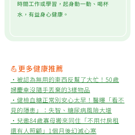
時間工作或學習，起身動一動、喝杯
水，有益身心健康。
💪更多健康推薦
‧被認為無用的東西反幫了大忙！50歲
婦慶幸沒隨手丟棄的3樣物品
‧健檢血糖正常別安心太早！醫曝「看不
見的隱患」：失智、糖尿病風險大增
‧兒邀84歲寡母搬來同住「不用付房租
還有人照顧」1個月後幻滅心寒