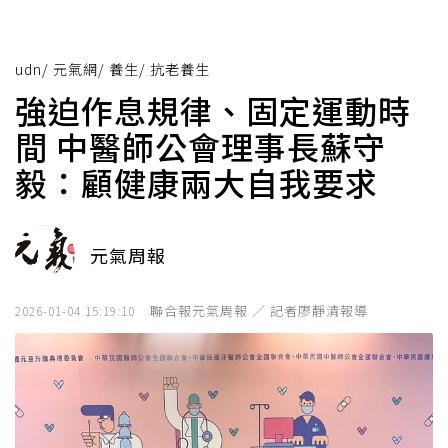
udn
/
元氣網
/
養生
/
抗老養生
強迫作息規律、固定運動時
間 中醫師公會理事長蘇守
毅：顧健康兩大自我要求
元氣周報
聯合報元氣周報 ／ 記者廖靜清報導
2026-01-04 15:19:10