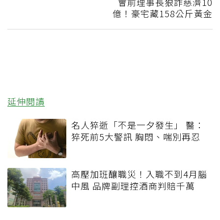
會前理事長狠詐慈濟10
億！豪宅藏158公斤黃金
延伸閱讀
名人猝逝「不是一夕發生」 醫：
猝死前5大警訊 胸悶、喘別再忍
高壓加班釀職災！入職不到4月腦
中風 品牌副理控酒商判賠千萬