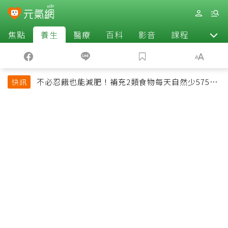
焦點
養生
醫療
百科
影音
課程
退休
不必忍餓也能減肥！補充2類食物每天自然少575大
快訊
卡「還能吃飽飽的」