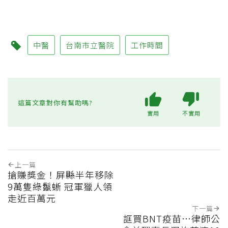
中醫
台南市立醫院
工作時間
這篇文章對你有幫助嗎?
實用
不實用
上一篇
搶賺獎金！屏縣半年移除
9萬隻綠鬣蜥 冠軍獵人領
走近百萬元
下一篇
誆買BNT疫苗…律師公