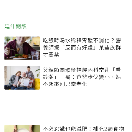
延伸閱讀
吃飯時喝水稀釋胃酸不消化？營
養師揭「反而有好處」某些族群
才要禁
父親節團聚後神經內科常迎「看
診潮」 醫：爸爸步伐變小、站
不起來別只當老化
不必忍餓也能減肥！補充2類食物