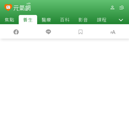
焦點
養生
醫療
百科
影音
課程
退休