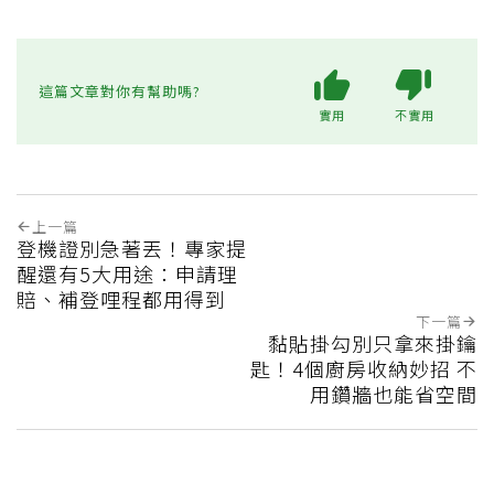
這篇文章對你有幫助嗎?
實用
不實用
上一篇
登機證別急著丟！專家提
醒還有5大用途：申請理
賠、補登哩程都用得到
下一篇
黏貼掛勾別只拿來掛鑰
匙！4個廚房收納妙招 不
用鑽牆也能省空間