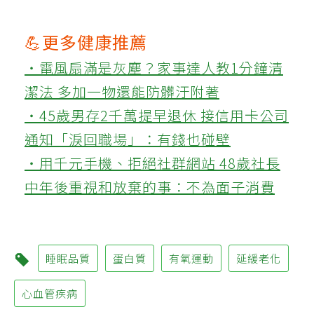
💪更多健康推薦
‧電風扇滿是灰塵？家事達人教1分鐘清
潔法 多加一物還能防髒汙附著
‧45歲男存2千萬提早退休 接信用卡公司
通知「淚回職場」：有錢也碰壁
‧用千元手機、拒絕社群網站 48歲社長
中年後重視和放棄的事：不為面子消費
睡眠品質
蛋白質
有氧運動
延緩老化
心血管疾病