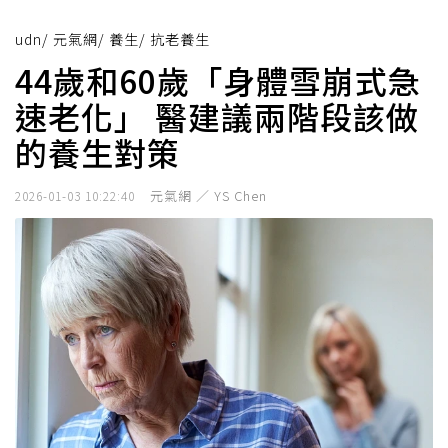
udn
/
元氣網
/
養生
/
抗老養生
44歲和60歲「身體雪崩式急
速老化」 醫建議兩階段該做
的養生對策
元氣網 ／ YS Chen
2026-01-03 10:22:40