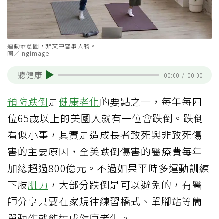
運動示意圖，非文中當事人物。
圖／ingimage
聽健康
00:00
/
00:00
預防跌倒
是
健康老化
的要點之一，每年每四
位65歲以上的美國人就有一位會跌倒。跌倒
看似小事，其實是造成長者致死與非致死傷
害的主要原因，全美跌倒傷害的醫療費每年
加總超過800億元。不過如果平時多運動訓練
下肢
肌力
，大部分跌倒是可以避免的，有醫
師分享只要在家規律練習橋式、單腳站等簡
單動作就能達成健康老化。