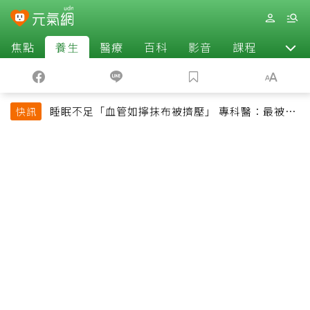
焦點
養生
醫療
百科
影音
課程
退休
睡眠不足「血管如擰抹布被擠壓」 專科醫：最被忽
快訊
略的抗老方法