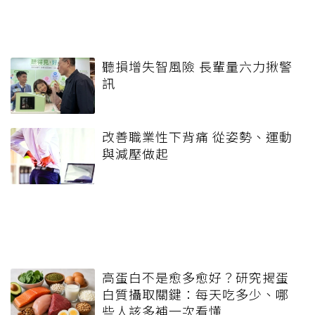
聽損增失智風險 長輩量六力揪警
訊
改善職業性下背痛 從姿勢、運動
與減壓做起
高蛋白不是愈多愈好？研究揭蛋
白質攝取關鍵：每天吃多少、哪
些人該多補一次看懂