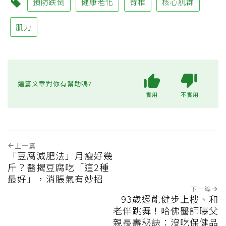
預防跌倒
健康老化
脊椎
核心肌群
肌力
這篇文章對你有幫助嗎?
實用
不實用
上一篇
「豆腐減肥法」月瘦好幾
斤？醫揭豆腐吃「這2種
最好」，消脹氣有妙招
下一篇
93歲還能健步上樓、和
老伴跳舞！哈佛醫師曝父
親長壽秘訣：沒吃保健品