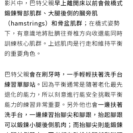
影片中，巴特父親
早上離開床以前會做橋式
鍛鍊臀部肌群、大腿後側的膕旁肌
（hamstrings）和骨盆肌群
；在橋式姿勢
下，有意識地將肚臍往脊椎方向收還能同時
訓練核心肌群。上述肌肉是行走和維持平衡
的重要角色。
巴特父親
會在刷牙時，一手輕輕扶著洗手台
練習單腳站。
因為平衡通常是隨著老化最先
退化的能力，所以刻意進行能安全挑戰平衡
能力的練習非常重要。另外他也會
一邊扶著
洗手台，一邊練習抬腳尖和腳跟，抬起腳跟
可以鍛鍊小腿後側肌肉；而抬腳尖則能鍛鍊