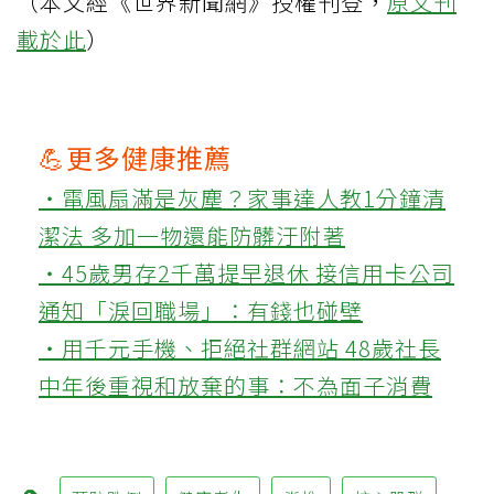
（本文經《世界新聞網》授權刊登，
原文刊
載於此
）
💪更多健康推薦
‧電風扇滿是灰塵？家事達人教1分鐘清
潔法 多加一物還能防髒汙附著
‧45歲男存2千萬提早退休 接信用卡公司
通知「淚回職場」：有錢也碰壁
‧用千元手機、拒絕社群網站 48歲社長
中年後重視和放棄的事：不為面子消費