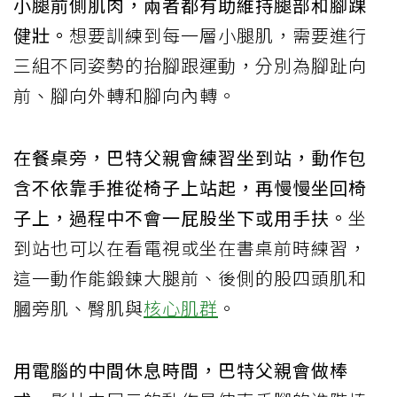
小腿前側肌肉，兩者都有助維持腿部和腳踝
健壯。
想要訓練到每一層小腿肌，需要進行
三組不同姿勢的抬腳跟運動，分別為腳趾向
前、腳向外轉和腳向內轉。
在餐桌旁，巴特父親會練習坐到站，動作包
含不依靠手推從椅子上站起，再慢慢坐回椅
子上，過程中不會一屁股坐下或用手扶。
坐
到站也可以在看電視或坐在書桌前時練習，
這一動作能鍛鍊大腿前、後側的股四頭肌和
膕旁肌、臀肌與
核心肌群
。
用電腦的中間休息時間，巴特父親會做棒