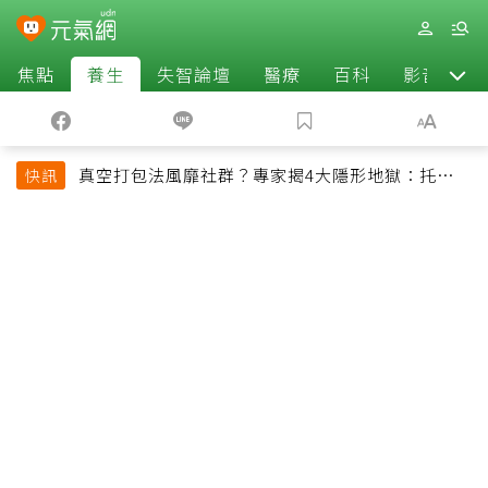
焦點
養生
失智論壇
醫療
百科
影音
真空打包法風靡社群？專家揭4大隱形地獄：托運恐
快訊
超重