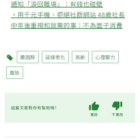
通知「淚回職場」：有錢也碰壁
‧用千元手機、拒絕社群網站 48歲社長
中年後重視和放棄的事：不為面子消費
膽固醇
延緩老化
高齡
心理壓力
風險
這篇文章對你有幫助嗎?
實用
不實用