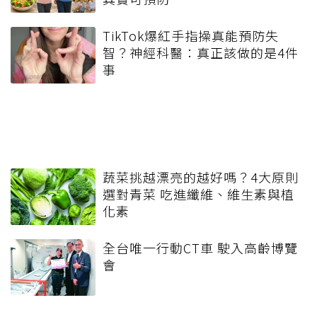
TikTok爆紅手指操真能預防失
智？神經科醫：真正該做的是4件
事
蔬菜挑越漂亮的越好嗎？4大原則
選對青菜 吃進纖維、維生素與植
化素
全台唯一行動CT車 駛入高齡博覽
會