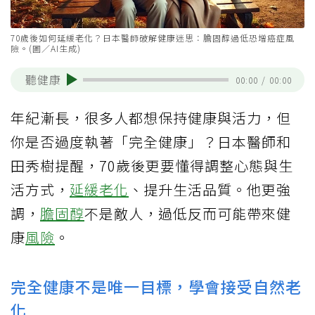
70歲後如何延緩老化？日本醫師破解健康迷思：膽固醇過低恐增癌症風
險。(圖／AI生成)
聽健康
00:00
/
00:00
年紀漸長，很多人都想保持健康與活力，但
你是否過度執著「完全健康」？日本醫師和
田秀樹提醒，70歲後更要懂得調整心態與生
活方式，
延緩老化
、提升生活品質。他更強
調，
膽固醇
不是敵人，過低反而可能帶來健
康
風險
。
完全健康不是唯一目標，學會接受自然老
化