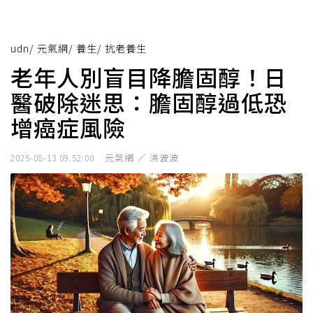
udn
/
元氣網
/
養生
/
抗老養生
老年人別盲目降膽固醇！日
醫破除迷思：膽固醇過低恐
增癌症風險
元氣網 ／ 洪波波
2025-08-13 09:52:00