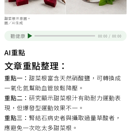
甜菜根示意圖。
圖／AI生成
聽健康
00:00
/
00:00
AI重點
文章重點整理：
重點一：
甜菜根富含天然硝酸鹽，可轉換成
一氧化氮幫助血管放鬆降壓。
重點二：
研究顯示甜菜根汁有助耐力運動表
現，但爆發型運動效果不一。
重點三：
腎結石病史者與攝取過量草酸者，
應避免一次吃太多甜菜根。