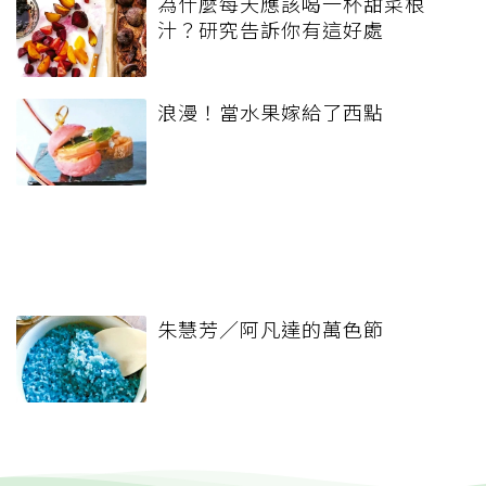
為什麼每天應該喝一杯甜菜根
汁？研究告訴你有這好處
浪漫！當水果嫁給了西點
朱慧芳／阿凡達的萬色節