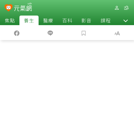
焦點
養生
醫療
百科
影音
課程
退休