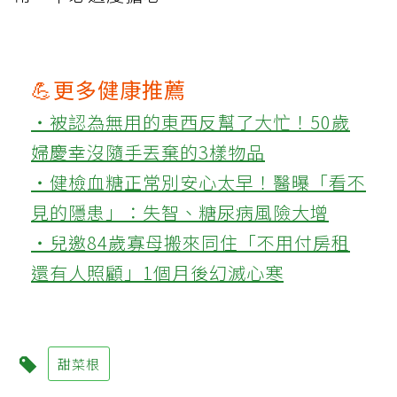
💪更多健康推薦
‧被認為無用的東西反幫了大忙！50歲
婦慶幸沒隨手丟棄的3樣物品
‧健檢血糖正常別安心太早！醫曝「看不
見的隱患」：失智、糖尿病風險大增
‧兒邀84歲寡母搬來同住「不用付房租
還有人照顧」1個月後幻滅心寒
甜菜根