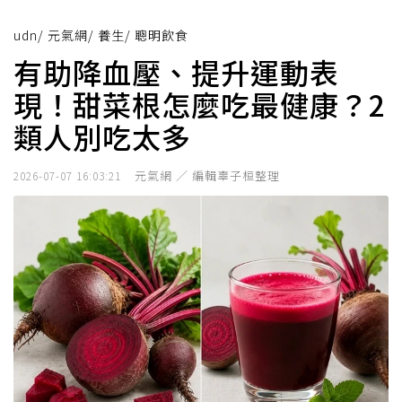
udn
/
元氣網
/
養生
/
聰明飲食
有助降血壓、提升運動表
現！甜菜根怎麼吃最健康？2
類人別吃太多
元氣網 ／ 編輯辜子桓整理
2026-07-07 16:03:21