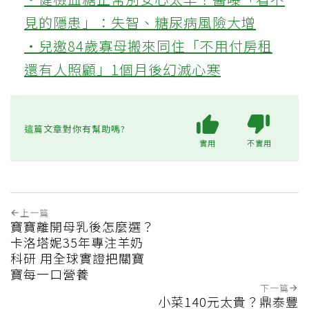
見的隱患」：失智、糖尿病風險大增
‧兒邀84歲寡母搬來同住「不用付房租
還有人照顧」1個月後幻滅心寒
這篇文章對你有幫助嗎?
實用
不實用
上一篇
寶寶離開母乳後怎麼選？
卡洛塔妮35年專注羊奶
科研 用全球實證把關寶
寶每一口營養
下一篇
小菜140元太貴？鼎泰豐