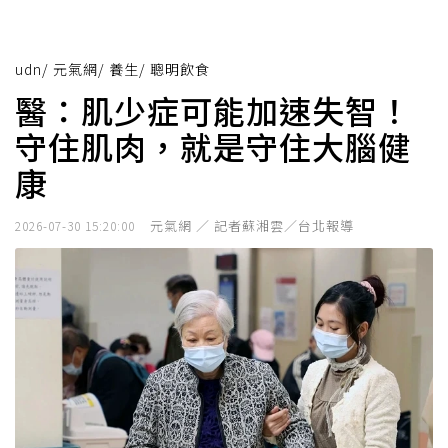
udn
/
元氣網
/
養生
/
聰明飲食
醫：肌少症可能加速失智！
守住肌肉，就是守住大腦健
康
元氣網 ／ 記者蘇湘雲／台北報導
2026-07-30 15:20:00