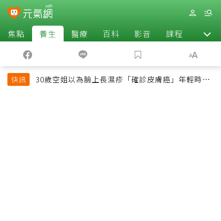
焦點
養生
醫療
百科
影音
課程
退休
30歲空姐以為臉上長濕疹「確診皮膚癌」年輕時一
快訊
習慣釀惡果超後悔