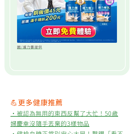
圖/護力養提供
💪更多健康推薦
‧被認為無用的東西反幫了大忙！50歲
婦慶幸沒隨手丟棄的3樣物品
‧健檢血糖正常別安心太早！醫曝「看不