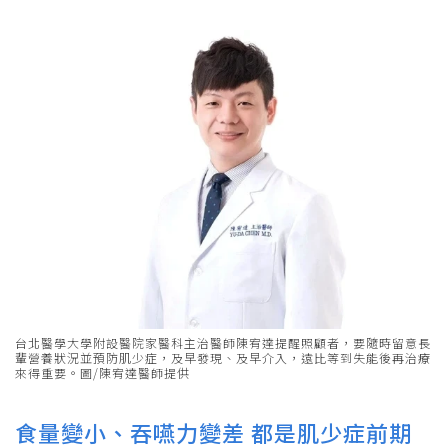
台北醫學大學附設醫院家醫科主治醫師陳宥達提醒照顧者，要隨時留意長
輩營養狀況並預防肌少症，及早發現、及早介入，遠比等到失能後再治療
來得重要。圖/陳宥達醫師提供
食量變小、吞嚥力變差 都是肌少症前期