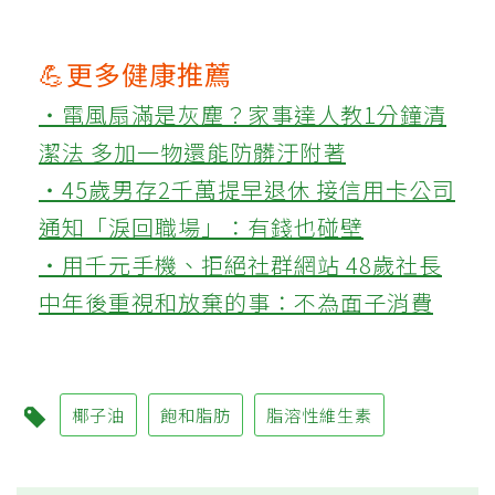
💪更多健康推薦
‧電風扇滿是灰塵？家事達人教1分鐘清
潔法 多加一物還能防髒汙附著
‧45歲男存2千萬提早退休 接信用卡公司
通知「淚回職場」：有錢也碰壁
‧用千元手機、拒絕社群網站 48歲社長
中年後重視和放棄的事：不為面子消費
椰子油
飽和脂肪
脂溶性維生素