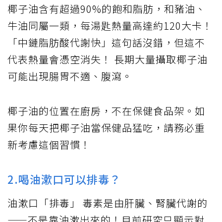
椰子油含有超過90%的飽和脂肪，和豬油、
牛油同屬一類，每湯匙熱量高達約120大卡！
「中鏈脂肪酸代謝快」這句話沒錯，但這不
代表熱量會憑空消失！ 長期大量攝取椰子油
可能出現腸胃不適、腹瀉。
椰子油的位置在廚房，不在保健食品架。如
果你每天把椰子油當保健品猛吃，請務必重
新考慮這個習慣！
2.喝油漱口可以排毒？
油漱口「排毒」 毒素是由肝臟、腎臟代謝的
——不是靠油漱出來的！目前研究只顯示對