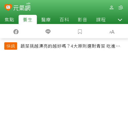
焦點
養生
醫療
百科
影音
課程
退休
蔬菜挑越漂亮的越好嗎？4大原則選對青菜 吃進纖
快訊
維、維生素與植化素