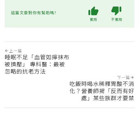
這篇文章對你有幫助嗎?
實用
不實用
上一篇
睡眠不足「血管如擰抹布
被擠壓」 專科醫：最被
忽略的抗老方法
下一篇
吃飯時喝水稀釋胃酸不消
化？營養師揭「反而有好
處」某些族群才要禁