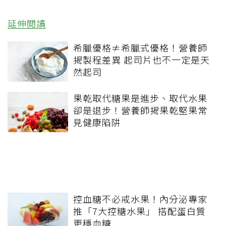
延伸閱讀
希臘優格≠希臘式優格！營養師
揭製程差異 起司片也不一定是天
然起司
果乾取代糖果是進步、取代水果
卻是退步！營養師揭果乾堅果常
見健康陷阱
控血糖不必戒水果！內分泌專家
推「7大控糖水果」 搭配蛋白質
更穩血糖