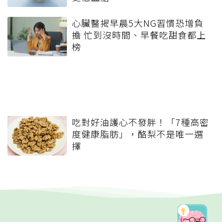
心臟醫揭早晨5大NG習慣恐增負
擔 忙到沒時間、早餐吃甜食都上
榜
吃對好油護心不發胖！「7種高密
度健康脂肪」，酪梨不是唯一選
擇