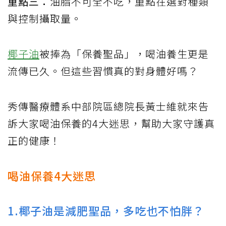
重點三：
油脂不可全不吃，重點在選對種類
與控制攝取量。
椰子油
被捧為「保養聖品」，喝油養生更是
流傳已久。但這些習慣真的對身體好嗎？
秀傳醫療體系中部院區總院長黃士維就來告
訴大家喝油保養的4大迷思，幫助大家守護真
正的健康！
喝油保養4大迷思
1.椰子油是減肥聖品，多吃也不怕胖？