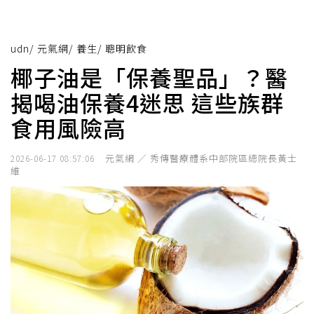
udn
/
元氣網
/
養生
/
聰明飲食
椰子油是「保養聖品」？醫
揭喝油保養4迷思 這些族群
食用風險高
元氣網 ／ 秀傳醫療體系中部院區總院長黃士
2026-06-17 08:57:06
維