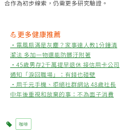
合作為初步線索，仍需更多研究驗證。
💪更多健康推薦
‧電風扇滿是灰塵？家事達人教1分鐘清
潔法 多加一物還能防髒汙附著
‧45歲男存2千萬提早退休 接信用卡公司
通知「淚回職場」：有錢也碰壁
‧用千元手機、拒絕社群網站 48歲社長
中年後重視和放棄的事：不為面子消費
咖啡