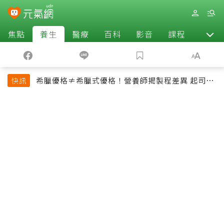
焦點
養生
醫療
百科
影音
課程
退休
希臘優格≠希臘式優格！營養師揭製程差異 起司片
快訊
也不一定是天然起司