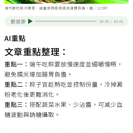
端午節吃粽子應景，過量食用極易造成身體負擔。圖／123RF
聽健康
00:00
/
00:00
AI重點
文章重點整理：
重點一：
端午吃粽要放慢速度並細嚼慢嚥，
避免糯米增加腸胃負擔。
重點二：
粽子宜趁熱吃並控制份量，冷掉澱
粉老化後更難消化。
重點三：
搭配蔬菜水果、少沾醬，可減少血
糖波動與鈉糖攝取。