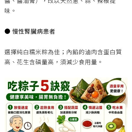
醬、醬油膏），改以天然蔥、蒜、辣椒提
味。
● 慢性腎臟病患者
選擇純白糯米粽為佳；內餡的滷肉含蛋白質
高、花生含磷量高，須減少食用量。