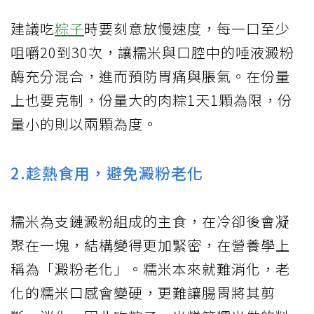
建議吃
粽子
時要刻意放慢速度，每一口至少
咀嚼20到30次，讓糯米與口腔中的唾液澱粉
酶充分混合，進而預防胃痛與脹氣。在份量
上也要克制，份量大的肉粽1天1顆為限，份
量小的則以兩顆為度。
2.趁熱食用，避免澱粉老化
糯米為支鏈澱粉組成的主食，在冷卻後會凝
聚在一塊，結構變得更加緊密，在營養學上
稱為「澱粉老化」。糯米本來就難消化，老
化的糯米口感會變硬，更難讓腸胃將其剪