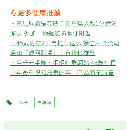
💪更多健康推薦
‧電風扇滿是灰塵？家事達人教1分鐘清
潔法 多加一物還能防髒汙附著
‧45歲男存2千萬提早退休 接信用卡公司
通知「淚回職場」：有錢也碰壁
‧用千元手機、拒絕社群網站 48歲社長
中年後重視和放棄的事：不為面子消費
粽子
白蘿蔔