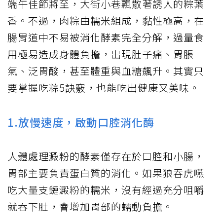
端午佳節將至，大街小巷飄散著誘人的粽葉
香。不過，肉粽由糯米組成，黏性極高，在
腸胃道中不易被消化酵素完全分解，過量食
用極易造成身體負擔，出現肚子痛、胃脹
氣、泛胃酸，甚至體重與血糖飆升。其實只
要掌握吃粽5訣竅，也能吃出健康又美味。
1.放慢速度，啟動口腔消化酶
人體處理澱粉的酵素僅存在於口腔和小腸，
胃部主要負責蛋白質的消化。如果狼吞虎嚥
吃大量支鏈澱粉的糯米，沒有經過充分咀嚼
就吞下肚，會增加胃部的蠕動負擔。