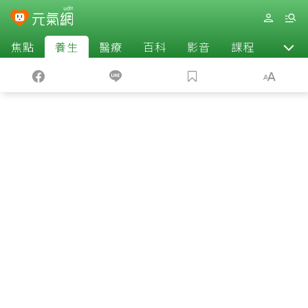
焦點
養生
醫療
百科
影音
課程
退休