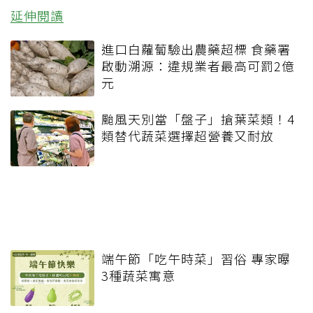
延伸閱讀
進口白蘿蔔驗出農藥超標 食藥署
啟動溯源：違規業者最高可罰2億
元
颱風天別當「盤子」搶葉菜類！4
類替代蔬菜選擇超營養又耐放
端午節「吃午時菜」習俗 專家曝
3種蔬菜寓意