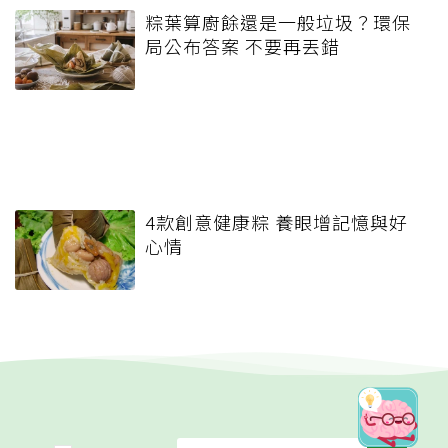
粽葉算廚餘還是一般垃圾？環保
局公布答案 不要再丟錯
4款創意健康粽 養眼增記憶與好
心情