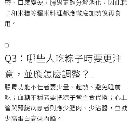
密、口感變硬，腸胃更難分解消化，因此粽
子和米糕等糯米料理都應徹底加熱後再食
用。
Q3：哪些人吃粽子時要更注
意，並應怎麼調整？
腸胃功能不佳者要少量、趁熱、避免睡前
吃；血糖不穩者要把粽子當主食代換；心血
管與腎臟病患者則應少肥肉、少沾醬，並減
少高蛋白高磷內餡。