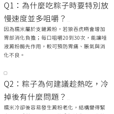
Q1：為什麼吃粽子時要特別放
慢速度並多咀嚼？
因為糯米屬於支鏈澱粉，若狼吞虎嚥會增加
胃部消化負擔；每口咀嚼20到30次，能讓唾
液澱粉酶先作用，較可預防胃痛、脹氣與消
化不良。
Q2：粽子為何建議趁熱吃，冷
掉後有什麼問題？
糯米冷卻後容易發生澱粉老化，結構變得緊