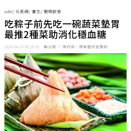
udn
/
元氣網
/
養生
/
聰明飲食
吃粽子前先吃一碗蔬菜墊胃
最推2種菜助消化穩血糖
聯合報 ／ 陳詩婷／康寧醫院營養師
2026-06-15 09:29:01