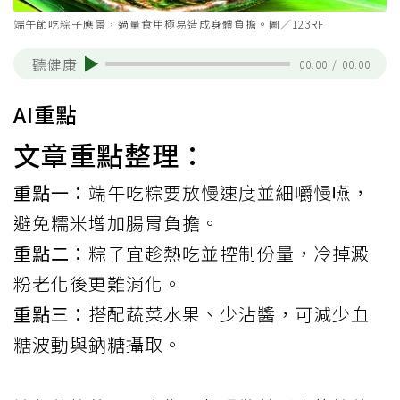
端午節吃粽子應景，過量食用極易造成身體負擔。圖／123RF
聽健康
00:00
/
00:00
AI重點
文章重點整理：
重點一：
端午吃粽要放慢速度並細嚼慢嚥，
避免糯米增加腸胃負擔。
重點二：
粽子宜趁熱吃並控制份量，冷掉澱
粉老化後更難消化。
重點三：
搭配蔬菜水果、少沾醬，可減少血
糖波動與鈉糖攝取。