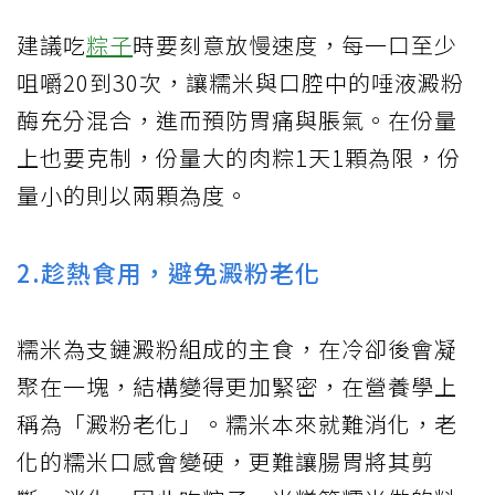
建議吃
粽子
時要刻意放慢速度，每一口至少
咀嚼20到30次，讓糯米與口腔中的唾液澱粉
酶充分混合，進而預防胃痛與脹氣。在份量
上也要克制，份量大的肉粽1天1顆為限，份
量小的則以兩顆為度。
2.趁熱食用，避免澱粉老化
糯米為支鏈澱粉組成的主食，在冷卻後會凝
聚在一塊，結構變得更加緊密，在營養學上
稱為「澱粉老化」。糯米本來就難消化，老
化的糯米口感會變硬，更難讓腸胃將其剪