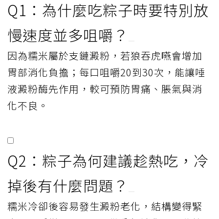
Q1：為什麼吃粽子時要特別放
慢速度並多咀嚼？
因為糯米屬於支鏈澱粉，若狼吞虎嚥會增加
胃部消化負擔；每口咀嚼20到30次，能讓唾
液澱粉酶先作用，較可預防胃痛、脹氣與消
化不良。
Q2：粽子為何建議趁熱吃，冷
掉後有什麼問題？
糯米冷卻後容易發生澱粉老化，結構變得緊