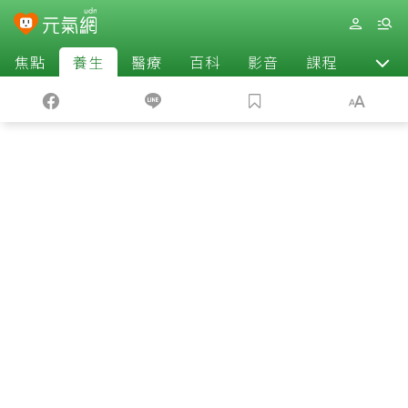
焦點
養生
醫療
百科
影音
課程
退休