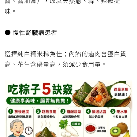
醬、醬油膏），改以天然蔥、蒜、辣椒提
味。
● 慢性腎臟病患者
選擇純白糯米粽為佳；內餡的滷肉含蛋白質
高、花生含磷量高，須減少食用量。