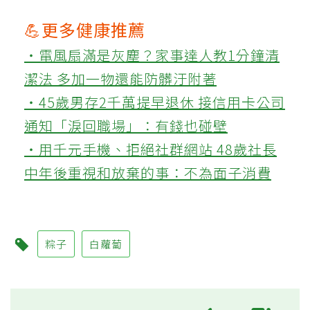
💪更多健康推薦
‧電風扇滿是灰塵？家事達人教1分鐘清
潔法 多加一物還能防髒汙附著
‧45歲男存2千萬提早退休 接信用卡公司
通知「淚回職場」：有錢也碰壁
‧用千元手機、拒絕社群網站 48歲社長
中年後重視和放棄的事：不為面子消費
粽子
白蘿蔔