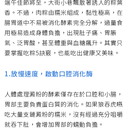
端午佳節將至，大街小巷飄散著誘人的粽葉
香。不過，肉粽由糯米組成，黏性極高，在
腸胃道中不易被消化酵素完全分解，過量食
用極易造成身體負擔，出現肚子痛、胃脹
氣、泛胃酸，甚至體重與血糖飆升。其實只
要掌握吃粽5訣竅，也能吃出健康又美味。
1.放慢速度，啟動口腔消化酶
人體處理澱粉的酵素僅存在於口腔和小腸，
胃部主要負責蛋白質的消化。如果狼吞虎嚥
吃大量支鏈澱粉的糯米，沒有經過充分咀嚼
就吞下肚，會增加胃部的蠕動負擔。