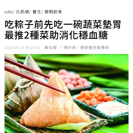
udn
/
元氣網
/
養生
/
聰明飲食
吃粽子前先吃一碗蔬菜墊胃
最推2種菜助消化穩血糖
聯合報 ／ 陳詩婷／康寧醫院營養師
2026-06-15 09:29:01