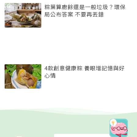
粽葉算廚餘還是一般垃圾？環保
局公布答案 不要再丟錯
4款創意健康粽 養眼增記憶與好
心情