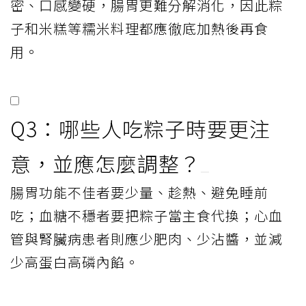
密、口感變硬，腸胃更難分解消化，因此粽
子和米糕等糯米料理都應徹底加熱後再食
用。
Q3：哪些人吃粽子時要更注
意，並應怎麼調整？
腸胃功能不佳者要少量、趁熱、避免睡前
吃；血糖不穩者要把粽子當主食代換；心血
管與腎臟病患者則應少肥肉、少沾醬，並減
少高蛋白高磷內餡。