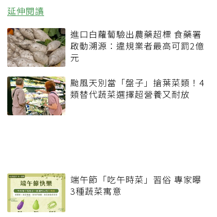
延伸閱讀
進口白蘿蔔驗出農藥超標 食藥署
啟動溯源：違規業者最高可罰2億
元
颱風天別當「盤子」搶葉菜類！4
類替代蔬菜選擇超營養又耐放
端午節「吃午時菜」習俗 專家曝
3種蔬菜寓意