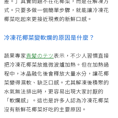
差。」其實問題不在花椰菜，而是在解凍方
式。只要多做一個簡單步驟，就能讓冷凍花
椰菜吃起來更接近現煮的新鮮口感。
冷凍花椰菜變軟爛的原因是什麼？
蔬果專家
青髪のテツ
表示，不少人習慣直接
把冷凍花椰菜放進微波爐加熱。但在加熱過
程中，冰晶融化後會釋放大量水分，讓花椰
菜變得濕軟、缺乏口感。尤其解凍後積聚的
水氣無法排出時，更容易出現大家討厭的
「軟爛感」。這也是許多人認為冷凍花椰菜
沒有新鮮花椰菜好吃的主要原因。