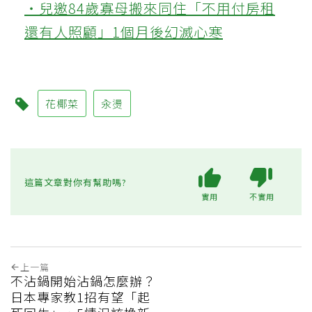
‧兒邀84歲寡母搬來同住「不用付房租
還有人照顧」1個月後幻滅心寒
花椰菜
汆燙
這篇文章對你有幫助嗎?
實用
不實用
上一篇
不沾鍋開始沾鍋怎麼辦？
日本專家教1招有望「起