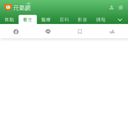
焦點
養生
醫療
百科
影音
課程
退休