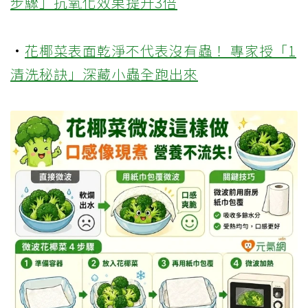
步驟」抗氧化效果提升3倍
·
花椰菜表面乾淨不代表沒有蟲！ 專家授「1
清洗秘訣」深藏小蟲全跑出來