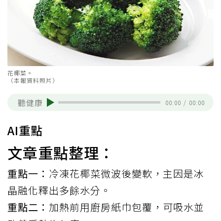
花椰菜。
（本報資料照片）
聽健康
00:00
/
00:00
AI重點
文章重點整理：
重點一：
冷凍花椰菜微波後變軟，主因是冰
晶融化釋出多餘水分。
重點二：
加熱前用廚房紙巾包覆，可吸水並