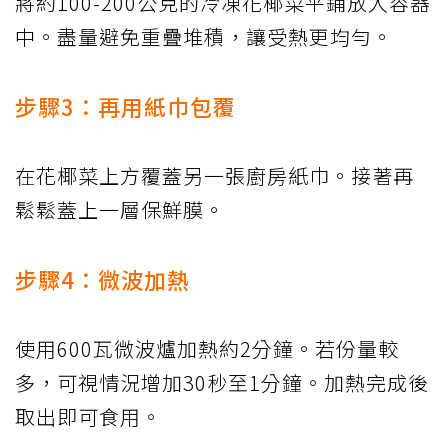
將約100-200公克的冷凍花椰菜平鋪放入容器
中。盡量避免重疊堆積，讓受熱更均勻。
步驟3：再用紙巾包覆
在花椰菜上方覆蓋另一張廚房紙巾。接著再
鬆鬆蓋上一層保鮮膜。
步驟4：微波加熱
使用600瓦微波爐加熱約2分鐘。若份量較
多，可視情況增加30秒至1分鐘。加熱完成後
取出即可食用。