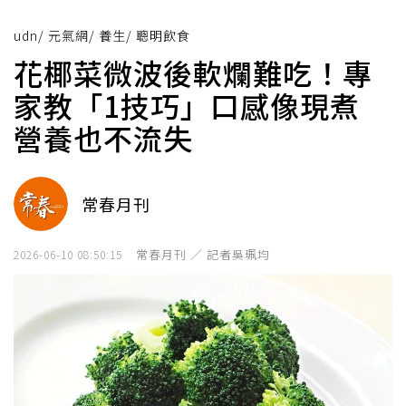
udn
/
元氣網
/
養生
/
聰明飲食
花椰菜微波後軟爛難吃！專
家教「1技巧」口感像現煮
營養也不流失
常春月刊
常春月刊 ／ 記者吳珮均
2026-06-10 08:50:15