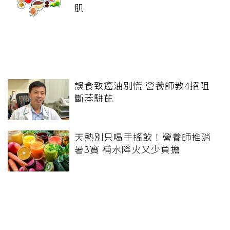
肌
誤食致癌油別慌 營養師教4招阻
斷苯駢芘
天熱別只喝手搖飲！營養師推消
暑3寶 補水降火又少負擔