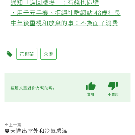
通知「淚回職場」：有錢也碰壁
‧用千元手機、拒絕社群網站 48歲社長
中年後重視和放棄的事：不為面子消費
花椰菜
汆燙
這篇文章對你有幫助嗎?
實用
不實用
上一篇
夏天進出室外和冷氣房溫