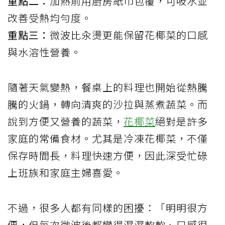
重點二：
加熱前用廚房紙巾包覆，可吸水並
改善受熱均勻度。
重點三：
微波比汆燙更能保留花椰菜的口感
與水溶性營養。
隨著天氣變熱，餐桌上的料理也開始從熱騰
騰的火鍋，轉向清爽的沙拉與蒸煮蔬菜。而
說到方便又營養的蔬菜，
花椰菜
絕對是許多
家庭的常備食材。尤其是冷凍花椰菜，不僅
保存時間長，料理快速方便，因此深受忙碌
上班族和家庭主婦喜愛。
不過，很多人都有同樣的困擾：「明明很方
便，但每次微波後都變得濕濕軟軟、口感很