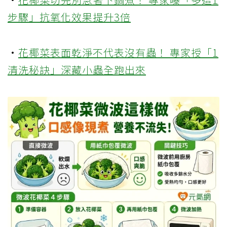
步驟」抗氧化效果提升3倍
·
花椰菜表面乾淨不代表沒有蟲！ 專家授「1
清洗秘訣」深藏小蟲全跑出來