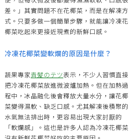
差。」其實問題不在花椰菜，而是在解凍方
式。只要多做一個簡單步驟，就能讓冷凍花
椰菜吃起來更接近現煮的新鮮口感。
冷凍花椰菜變軟爛的原因是什麼？
蔬果專家
青髪のテツ
表示，不少人習慣直接
把冷凍花椰菜放進微波爐加熱。但在加熱過
程中，冰晶融化後會釋放大量水分，讓花椰
菜變得濕軟、缺乏口感。尤其解凍後積聚的
水氣無法排出時，更容易出現大家討厭的
「軟爛感」。這也是許多人認為冷凍花椰菜
沒有新鮮花椰菜好吃的主要原因。