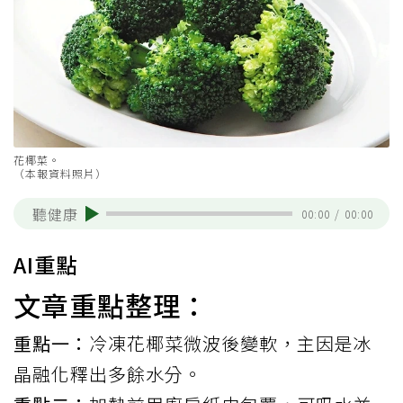
花椰菜。
（本報資料照片）
聽健康
00:00
/
00:00
AI重點
文章重點整理：
重點一：
冷凍花椰菜微波後變軟，主因是冰
晶融化釋出多餘水分。