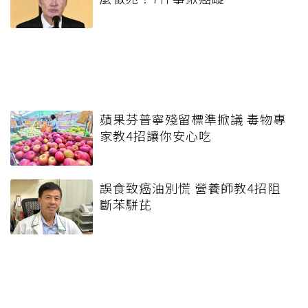
蘋果芬普寧殘留標準掀議 毒物專
家教4招讓你安心吃
誤食致癌油別慌 營養師教4招阻
斷苯駢芘