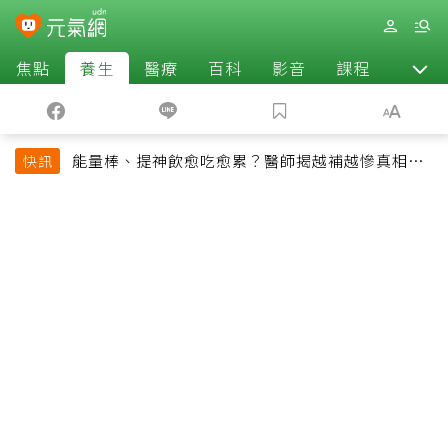
焦點
養生
醫療
百科
影音
課程
退休
能量棒、提神飲愈吃愈累？醫師揭越補越慘真相：
快訊
恐欠下疲勞債