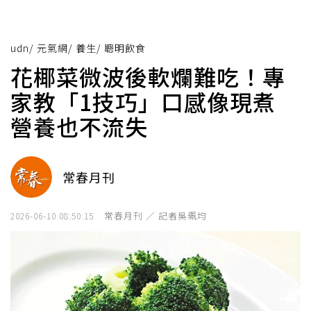
udn
/
元氣網
/
養生
/
聰明飲食
花椰菜微波後軟爛難吃！專
家教「1技巧」口感像現煮
營養也不流失
常春月刊
常春月刊 ／ 記者吳珮均
2026-06-10 08:50:15