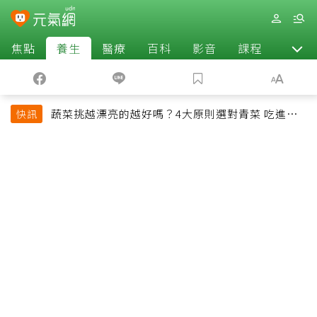
焦點
養生
醫療
百科
影音
課程
退休
蔬菜挑越漂亮的越好嗎？4大原則選對青菜 吃進纖
快訊
維、維生素與植化素