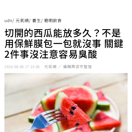
udn
/
元氣網
/
養生
/
聰明飲食
切開的西瓜能放多久？不是
用保鮮膜包一包就沒事 關鍵
2件事沒注意容易臭酸
元氣網 ／ 編輯葉姿岑整理
2026-06-08 17:10:08