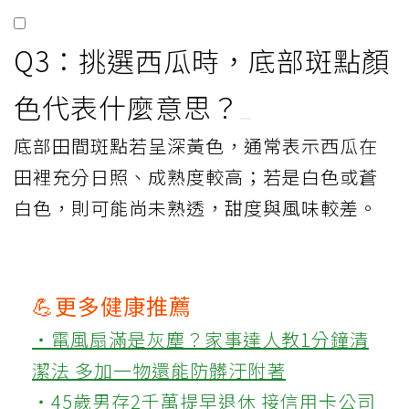
Q3：挑選西瓜時，底部斑點顏
色代表什麼意思？
底部田間斑點若呈深黃色，通常表示西瓜在
田裡充分日照、成熟度較高；若是白色或蒼
白色，則可能尚未熟透，甜度與風味較差。
💪更多健康推薦
‧電風扇滿是灰塵？家事達人教1分鐘清
潔法 多加一物還能防髒汙附著
‧45歲男存2千萬提早退休 接信用卡公司