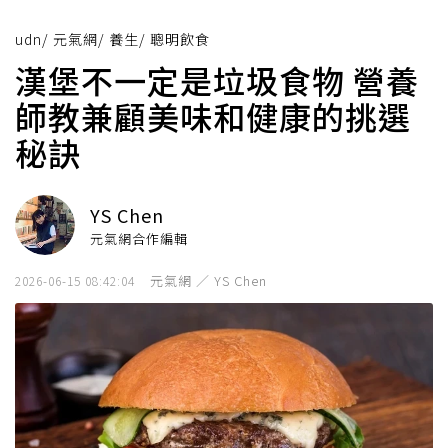
udn
/
元氣網
/
養生
/
聰明飲食
漢堡不一定是垃圾食物 營養
師教兼顧美味和健康的挑選
秘訣
YS Chen
元氣網合作編輯
元氣網 ／ YS Chen
2026-06-15 08:42:04