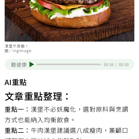
漢堡示意圖。
圖／ingimage
聽健康
00:00
/
00:00
AI重點
文章重點整理：
重點一：
漢堡不必妖魔化，選對原料與烹調
方式也能納入均衡飲食。
重點二：
牛肉漢堡建議選八成瘦肉，兼顧口