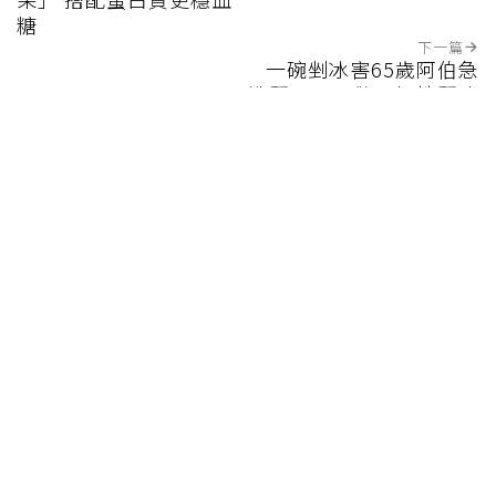
糖
下一篇
一碗剉冰害65歲阿伯急
洗腎！醫示警：慢性腎病
患吃冰藏4危機、建議3
妙招
健康報e報