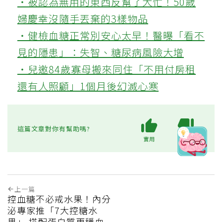
‧被認為無用的東西反幫了大忙！50歲
婦慶幸沒隨手丟棄的3樣物品
‧健檢血糖正常別安心太早！醫曝「看不
見的隱患」：失智、糖尿病風險大增
‧兒邀84歲寡母搬來同住「不用付房租
還有人照顧」1個月後幻滅心寒
這篇文章對你有幫助嗎?
實用
不實用
上一篇
控血糖不必戒水果！內分
泌專家推「7大控糖水
果」 搭配蛋白質更穩血