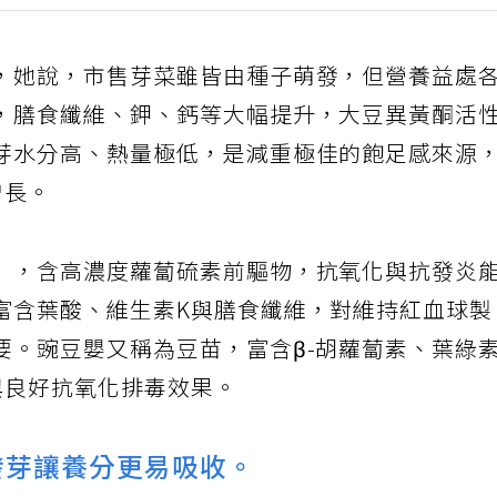
，她說，市售芽菜雖皆由種子萌發，但營養益處
，膳食纖維、鉀、鈣等大幅提升，大豆異黃酮活
芽水分高、熱量極低，是減重極佳的飽足感來源
增長。
」，含高濃度蘿蔔硫素前驅物，抗氧化與抗發炎
富含葉酸、維生素K與膳食纖維，對維持紅血球
要。豌豆嬰又稱為豆苗，富含β-胡蘿蔔素、葉綠
與良好抗氧化排毒效果。
發芽讓養分更易吸收。