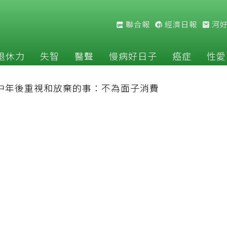
聯合報
經濟日報
河
退休力
失智
醫聲
慢病好日子
癌症
性愛
長中年後重視和放棄的事：不為面子消費