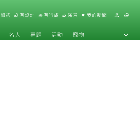
好如初
有設計
有行旅
願景
我的新聞
名人
專題
活動
寵物