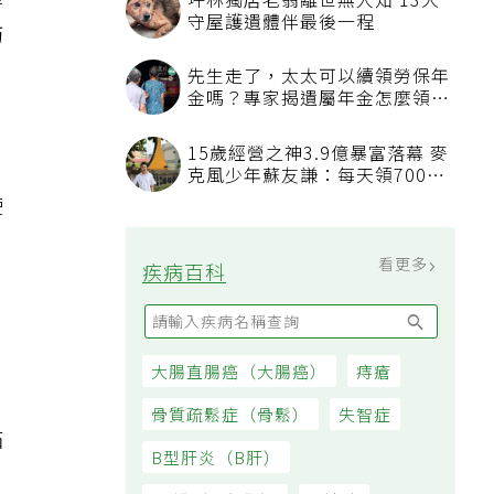
體
坪林獨居老翁離世無人知 13犬
守屋護遺體伴最後一程
防
先生走了，太太可以續領勞保年
金嗎？專家揭遺屬年金怎麼領，
看順位還要看資格
15歲經營之神3.9億暴富落幕 麥
克風少年蘇友謙：每天領700元
過日子
使
水
看更多
疾病百科
水
大腸直腸癌（大腸癌）
痔瘡
骨質疏鬆症（骨鬆）
失智症
黏
B型肝炎（B肝）