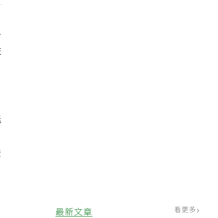
各
性
，
能
製
素
看更多
最新文章