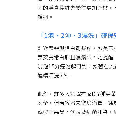
質，使人體對鈣、鎂、鐵等重要
內的膳食纖維會變得更加柔嫩，
護網。
「1泡、2沖、3漂洗」確
針對農藥與漂白劑疑慮，陳美玉
芽菜異常白胖且無鬚根。她提醒
浸泡15分鐘溶解雜質，接著在
連續漂洗5次。
此外，許多人選擇在家DIY種
安全，但若容器未徹底消毒、通