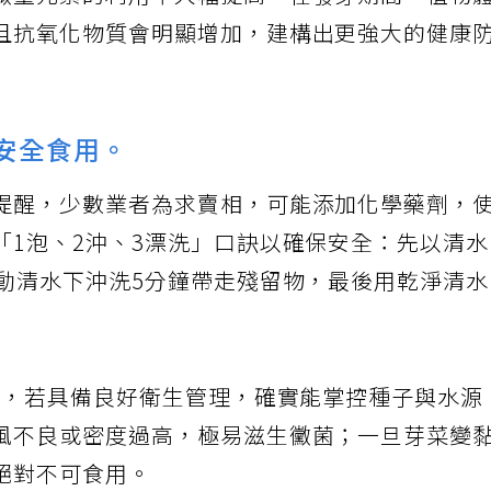
微量元素的利用率大幅提高。在發芽期間，植物
且抗氧化物質會明顯增加，建構出更強大的健康
保安全食用。
提醒，少數業者為求賣相，可能添加化學藥劑，
「1泡、2沖、3漂洗」口訣以確保安全：先以清
流動清水下沖洗5分鐘帶走殘留物，最後用乾淨清
芽菜，若具備良好衛生管理，確實能掌控種子與水源
風不良或密度過高，極易滋生黴菌；一旦芽菜變