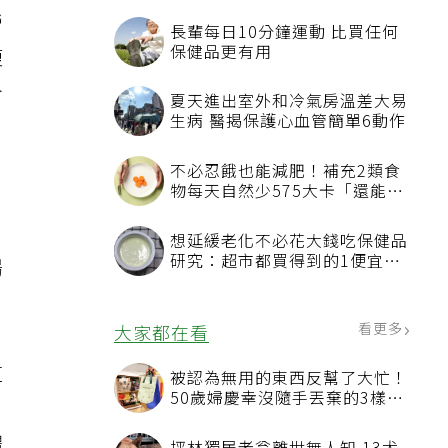
營
長輩每日10分鐘運動 比買任何
保健品更有用
複
分
夏天進出室外和冷氣房溫差大易
生病 醫揭保護心血管簡單6動作
不必忍餓也能減肥！補充2類食
物每天自然少575大卡「還能吃
飽飽的」
想延緩老化不必花大錢吃保健品
研究：超市都買得到的1便宜食
腸
品就可以
看更多
大家都在看
道
被認為無用的東西反幫了大忙！
50歲婦慶幸沒隨手丟棄的3樣物
品