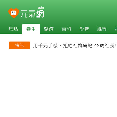
焦點
養生
醫療
百科
影音
課程
用千元手機、拒絕社群網站 48歲社
快訊