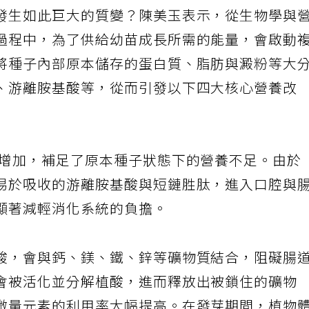
發生如此巨大的質變？陳美玉表示，從生物學與
過程中，為了供給幼苗成長所需的能量，會啟動
將種子內部原本儲存的蛋白質、脂肪與澱粉等大
、游離胺基酸等，從而引發以下四大核心營養改
著增加，補足了原本種子狀態下的營養不足。由於
易於吸收的游離胺基酸與短鏈胜肽，進入口腔與
顯著減輕消化系統的負擔。
酸，會與鈣、鎂、鐵、鋅等礦物質結合，阻礙腸
會被活化並分解植酸，進而釋放出被鎖住的礦物