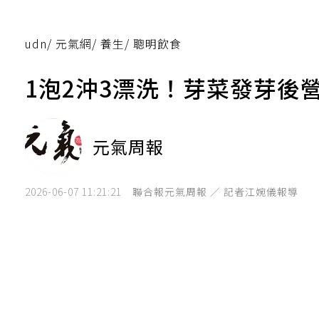
udn
/
元氣網
/
養生
/
聰明飲食
1泡2沖3漂洗！芽菜發芽後
元氣周報
2026-06-07 11:21:21
聯合報元氣周報 ／ 記者江婉儀報導