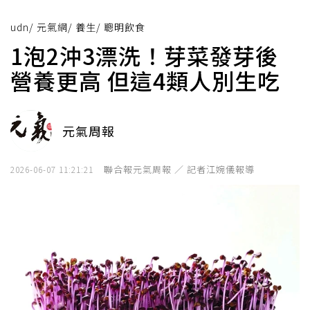
udn
/
元氣網
/
養生
/
聰明飲食
1泡2沖3漂洗！芽菜發芽後
營養更高 但這4類人別生吃
元氣周報
聯合報元氣周報 ／ 記者江婉儀報導
2026-06-07 11:21:21