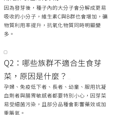
芽菜懶人包。元氣網製表