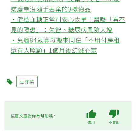
菜，原因是什麼？
孕婦、免疫低下者、長者、幼童、服用抗凝
血劑者與腸胃敏感者都要特別小心，因芽菜
易受細菌污染，且部分品種會影響藥效或加
重脹氣。
Q3：購買與清洗芽菜時，文章
建議怎麼做才安全？
選擇有產銷履歷或有機驗證產品，觀察是否
有鬚根並留意氣味；清洗則先浸泡15分鐘，
再沖洗5分鐘，最後以清水漂洗5次，並冷藏