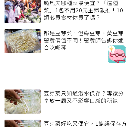
這篇文章對你有幫助嗎?
實用
不實用
上一篇
93歲還能健步上樓、和
老伴跳舞！哈佛醫師曝父
親長壽秘訣：沒吃保健品
也不追養生潮
下一篇
「豆腐減肥法」月瘦好幾
斤？醫揭豆腐吃「這2種
最好」，消脹氣有妙招