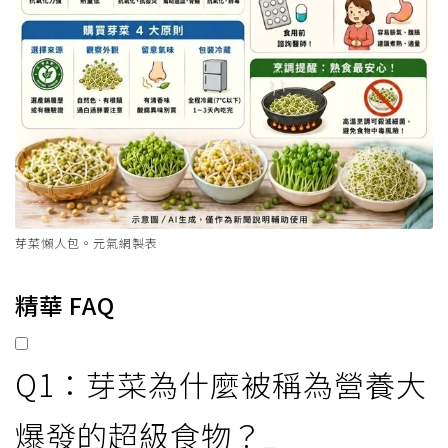
化素，腸躁症或腸胃發炎等易脹氣者，
過量食用易導致腹脹痛，建議適量攝取
並拉長烹調時間使其軟化。