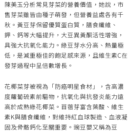
陳美玉分析常見芽菜的營養價值，她說，市
售芽菜雖皆由種子萌發，但營養益處各有千
秋。黃豆芽保留優質蛋白質，膳食纖維、
鉀、鈣等大幅提升，大豆異黃酮活性增強，
具強大抗氧化能力。綠豆芽水分高、熱量極
低，是減重極佳的飽足感來源，且維生素C在
發芽過程中呈倍數增長。
花椰菜芽被視為「防癌明星食材」，含高濃
度蘿蔔硫素前驅物，抗氧化與抗發炎能力遠
高於成熟綠花椰菜。苜蓿芽富含葉酸、維生
素K與膳食纖維，對維持紅血球製造、血液凝
固及骨骼鈣化至關重要。豌豆嬰又稱為豆