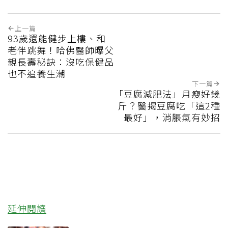
保存。
💪更多健康推薦
‧被認為無用的東西反幫了大忙！50歲
婦慶幸沒隨手丟棄的3樣物品
‧健檢血糖正常別安心太早！醫曝「看不
見的隱患」：失智、糖尿病風險大增
‧兒邀84歲寡母搬來同住「不用付房租
還有人照顧」1個月後幻滅心寒
豆芽菜