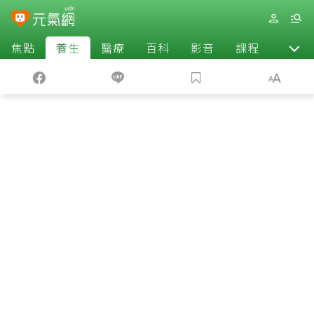
焦點
養生
醫療
百科
影音
課程
退休