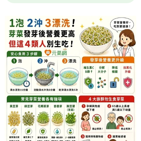
1.孕婦與免疫功能低下者：如化療或器
官移植患者，因抵抗力較弱，絕對禁止
生食芽菜，須徹底煮熟才可食用。
2.65歲以上長者與5歲以下幼童：消化與
免疫系統較弱或未發育完全，務必採取
高溫熟食以防感染。
3.服用特殊藥物者：服用抗凝血劑（如
Warfarin）患者需注意，苜蓿芽富含維
生素K，會與藥物產生拮抗效應降低療
效，食用前務必諮詢醫師。
4.腸胃敏感者：芽菜富含膳食纖維與植