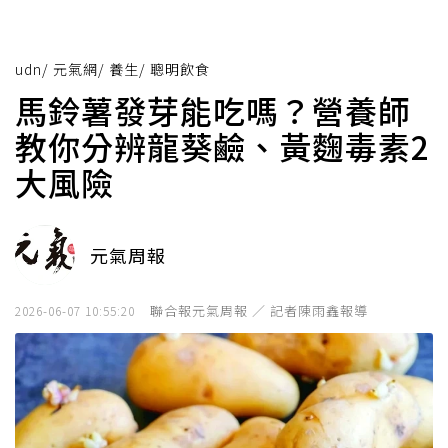
udn
/
元氣網
/
養生
/
聰明飲食
馬鈴薯發芽能吃嗎？營養師
教你分辨龍葵鹼、黃麴毒素2
大風險
元氣周報
聯合報元氣周報 ／ 記者陳雨鑫報導
2026-06-07 10:55:20