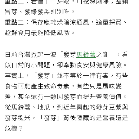
重點二：
若僅單一芽眼，可挖深削除；整顆
冒芽、發綠發黑則別吃。
重點三：
保存應乾燥陰涼通風，適量採買、
趁鮮食用最能降低風險。
日前台灣掀起一波「發芽
馬鈴薯
之亂」，看
似日常的小問題，卻牽動食安與健康風險。
事實上，「發芽」並不等於一律有毒，有些
食物可能產生致命毒素，有些只是風味變
差，甚至還有一類因發芽而提升營養價值。
從馬鈴薯、地瓜，到近年興起的發芽豆漿與
發芽糙米，「發芽」背後隱藏的是營養還是
危機？