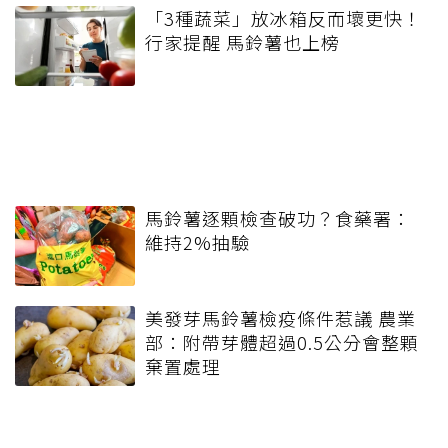
「3種蔬菜」放冰箱反而壞更快！
行家提醒 馬鈴薯也上榜
馬鈴薯逐顆檢查破功？食藥署：
維持2%抽驗
美發芽馬鈴薯檢疫條件惹議 農業
部：附帶芽體超過0.5公分會整顆
棄置處理