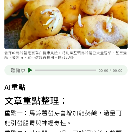
發芽的馬鈴薯確實存在健康風險，特別是整顆馬鈴薯已大量冒芽、甚至變
綠、發黑時，就不建議再食用。圖/123RF
聽健康
00:00
/
00:00
AI重點
文章重點整理：
重點一：
馬鈴薯發芽會增加龍葵鹼，過量可
能引發腸胃與神經毒性。