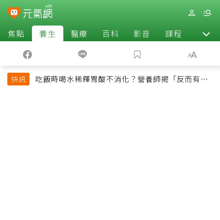
焦點
養生
醫療
百科
影音
課程
退休
吃飯時喝水稀釋胃酸不消化？營養師揭「反而有好
快訊
處」某些族群才要禁