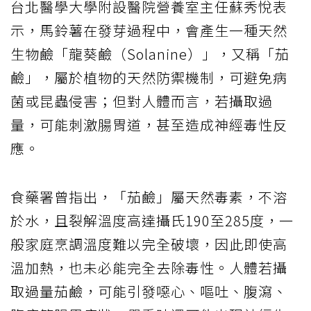
台北醫學大學附設醫院營養室主任蘇秀悅表
示，馬鈴薯在發芽過程中，會產生一種天然
生物鹼「龍葵鹼（Solanine）」，又稱「茄
鹼」，屬於植物的天然防禦機制，可避免病
菌或昆蟲侵害；但對人體而言，若攝取過
量，可能刺激腸胃道，甚至造成神經毒性反
應。
食藥署曾指出，「茄鹼」屬天然毒素，不溶
於水，且裂解溫度高達攝氏190至285度，一
般家庭烹調溫度難以完全破壞，因此即使高
溫加熱，也未必能完全去除毒性。人體若攝
取過量茄鹼，可能引發噁心、嘔吐、腹瀉、