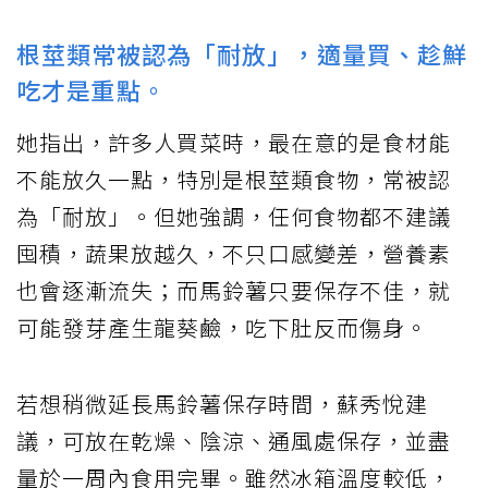
根莖類常被認為「耐放」，適量買、趁鮮
吃才是重點。
她指出，許多人買菜時，最在意的是食材能
不能放久一點，特別是根莖類食物，常被認
為「耐放」。但她強調，任何食物都不建議
囤積，蔬果放越久，不只口感變差，營養素
也會逐漸流失；而馬鈴薯只要保存不佳，就
可能發芽產生龍葵鹼，吃下肚反而傷身。
若想稍微延長馬鈴薯保存時間，蘇秀悅建
議，可放在乾燥、陰涼、通風處保存，並盡
量於一周內食用完畢。雖然冰箱溫度較低，