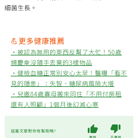
細菌生長。
💪更多健康推薦
‧被認為無用的東西反幫了大忙！50歲
婦慶幸沒隨手丟棄的3樣物品
‧健檢血糖正常別安心太早！醫曝「看不
見的隱患」：失智、糖尿病風險大增
‧兒邀84歲寡母搬來同住「不用付房租
還有人照顧」1個月後幻滅心寒
這篇文章對你有幫助嗎?
實用
不實用