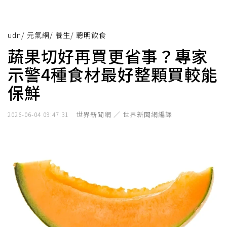
udn
/
元氣網
/
養生
/
聰明飲食
蔬果切好再買更省事？專家
示警4種食材最好整顆買較能
保鮮
世界新聞網 ／ 世界新聞網編譯
2026-06-04 09:47:31