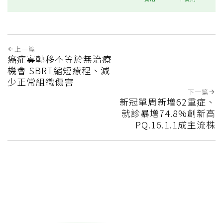
上一篇
癌症寡轉移不等於無治療
機會 SBRT縮短療程、減
少正常組織傷害
下一篇
新冠單周新增62重症、
就診暴增74.8%創新高
PQ.16.1.1成主流株