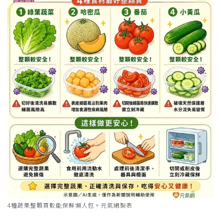
4種蔬果整顆買較能保鮮懶人包。元氣網製表