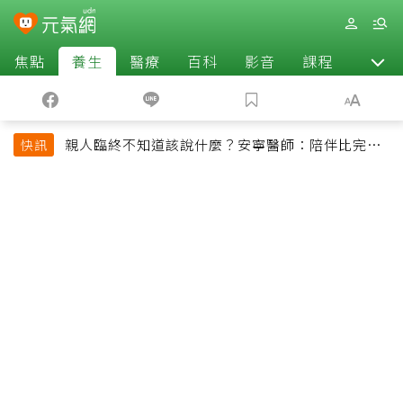
焦點
養生
醫療
百科
影音
課程
退休
親人臨終不知道該說什麼？安寧醫師：陪伴比完美
快訊
告別更重要，4句話值得及早說出口