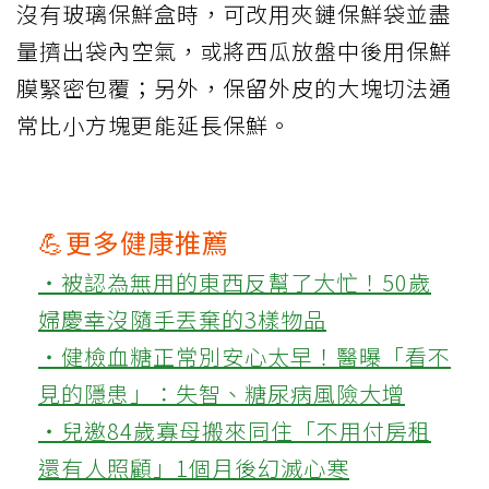
沒有玻璃保鮮盒時，可改用夾鏈保鮮袋並盡
量擠出袋內空氣，或將西瓜放盤中後用保鮮
膜緊密包覆；另外，保留外皮的大塊切法通
常比小方塊更能延長保鮮。
💪更多健康推薦
‧被認為無用的東西反幫了大忙！50歲
婦慶幸沒隨手丟棄的3樣物品
‧健檢血糖正常別安心太早！醫曝「看不
見的隱患」：失智、糖尿病風險大增
‧兒邀84歲寡母搬來同住「不用付房租
還有人照顧」1個月後幻滅心寒