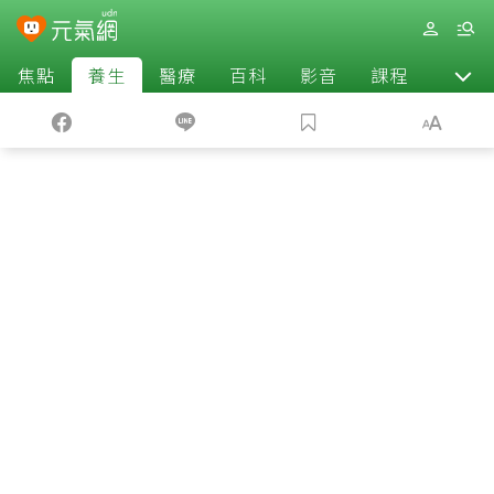
焦點
養生
醫療
百科
影音
課程
退休