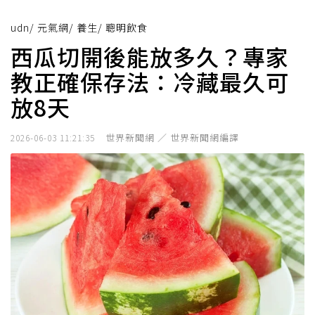
udn
/
元氣網
/
養生
/
聰明飲食
西瓜切開後能放多久？專家
教正確保存法：冷藏最久可
放8天
世界新聞網 ／ 世界新聞網編譯
2026-06-03 11:21:35