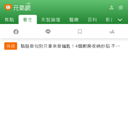
焦點
養生
失智論壇
醫療
百科
影音
黏貼掛勾別只拿來掛鑰匙！4個廚房收納妙招 不用
快訊
鑽牆也能省空間