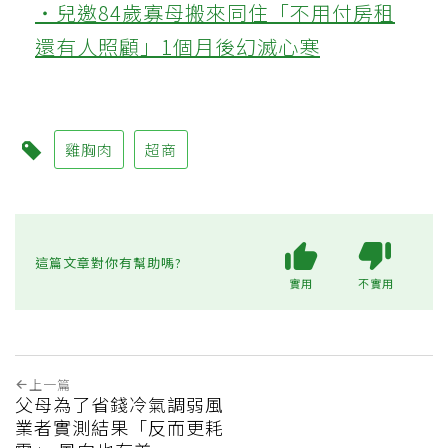
‧兒邀84歲寡母搬來同住「不用付房租
還有人照顧」1個月後幻滅心寒
雞胸肉
超商
這篇文章對你有幫助嗎?
實用
不實用
上一篇
父母為了省錢冷氣調弱風
業者實測結果「反而更耗