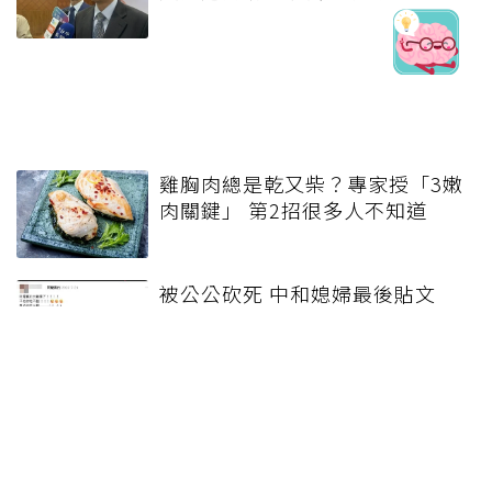
雞胸肉總是乾又柴？專家授「3嫩
肉關鍵」 第2招很多人不知道
被公公砍死 中和媳婦最後貼文
「阿嬤養的」惹哭500萬人：下
輩子要幸福