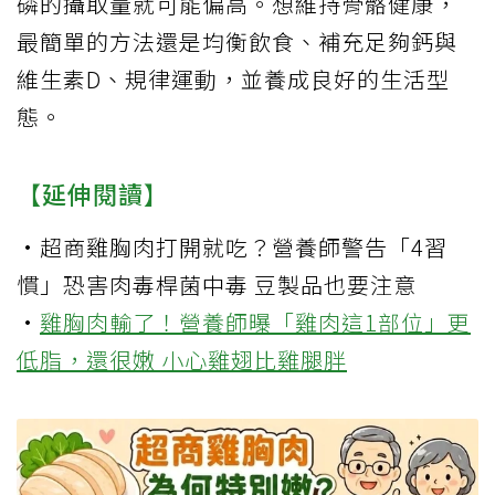
磷的攝取量就可能偏高。想維持骨骼健康，
最簡單的方法還是均衡飲食、補充足夠鈣與
維生素D、規律運動，並養成良好的生活型
態。
【延伸閱讀】
·
超商雞胸肉打開就吃？營養師警告「4習
慣」恐害肉毒桿菌中毒 豆製品也要注意
·
雞胸肉輸了！營養師曝「雞肉這1部位」更
低脂，還很嫩 小心雞翅比雞腿胖