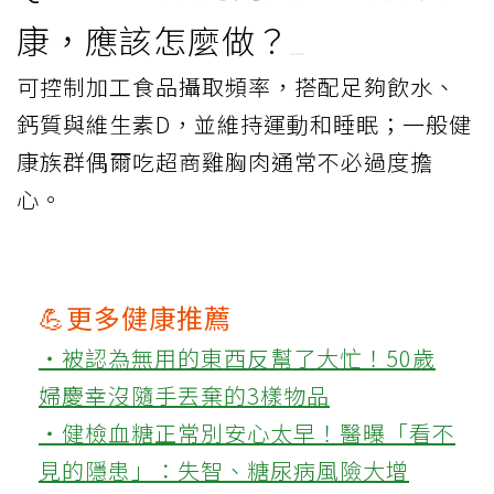
康，應該怎麼做？
可控制加工食品攝取頻率，搭配足夠飲水、
鈣質與維生素D，並維持運動和睡眠；一般健
康族群偶爾吃超商雞胸肉通常不必過度擔
心。
💪更多健康推薦
‧被認為無用的東西反幫了大忙！50歲
婦慶幸沒隨手丟棄的3樣物品
‧健檢血糖正常別安心太早！醫曝「看不
見的隱患」：失智、糖尿病風險大增