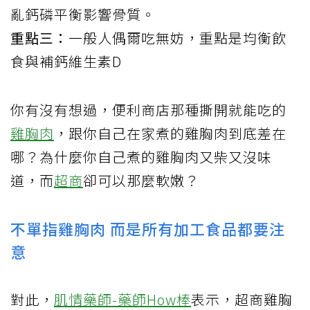
亂鈣磷平衡影響骨質。
重點三：
一般人偶爾吃無妨，重點是均衡飲
食與補鈣維生素D
你有沒有想過，便利商店那種撕開就能吃的
雞胸肉
，跟你自己在家煮的雞胸肉到底差在
哪？為什麼你自己煮的雞胸肉又柴又沒味
道，而
超商
卻可以那麼軟嫩？
不單指雞胸肉 而是所有加工食品都要注
意
對此，
肌情藥師-藥師How棒
表示，超商雞胸