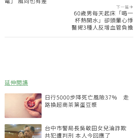
電」 風向也有差
下一篇
60歲男每天起床「喝一
杯熱開水」卻頭暈心悸
醫揭3種人反增血管負擔
延伸閱讀
日行5000步降死亡風險37% 走
路換超商茶葉蛋豆漿
台中市警局長吳敬田女兒淪詐欺
共犯遭判刑 本人今回應了