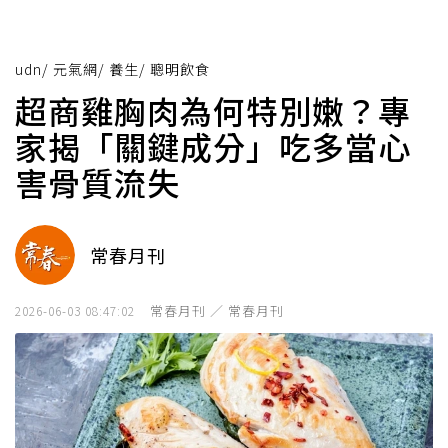
udn
/
元氣網
/
養生
/
聰明飲食
超商雞胸肉為何特別嫩？專
家揭「關鍵成分」吃多當心
害骨質流失
常春月刊
常春月刊 ／ 常春月刊
2026-06-03 08:47:02