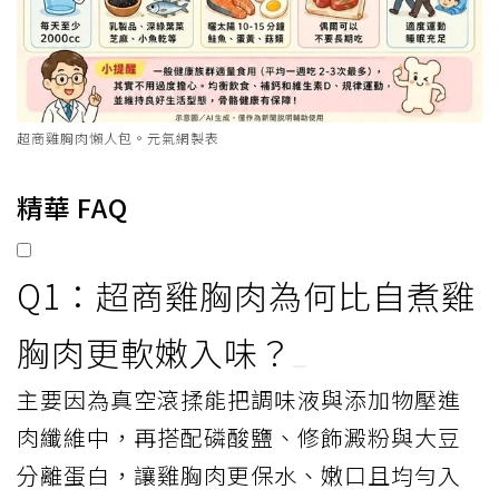
超商雞胸肉懶人包。元氣網製表
精華 FAQ
Q1：超商雞胸肉為何比自煮雞
胸肉更軟嫩入味？
主要因為真空滾揉能把調味液與添加物壓進
肉纖維中，再搭配磷酸鹽、修飾澱粉與大豆
分離蛋白，讓雞胸肉更保水、嫩口且均勻入