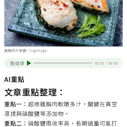
雞胸肉示意圖／Ingimage
聽健康
00:00
/
00:00
AI重點
文章重點整理：
重點一：
超商雞胸肉軟嫩多汁，關鍵在真空
滾揉與磷酸鹽等添加物。
重點二：
磷酸鹽吸收率高，長期過量可能打