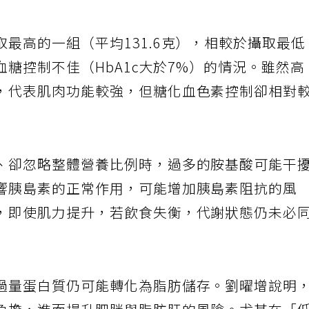
最高的一組（平均131.6克），相較於攝取最低
血糖控制不佳（HbA1c大於7%）的情況。雖然高
，代表肌肉功能較強，但糖化血色素控制卻相對
、卻忽略整體營養比例時，過多的胺基酸可能干
響胰島素的正常作用，可能增加胰島素阻抗的風
，即使肌力提升，若飲食失衡，代謝狀態仍未必
過量蛋白質仍可能轉化為脂肪儲存。劉曜增說明