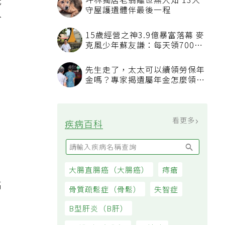
低
於
高