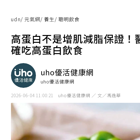
udn
/
元氣網
/
養生
/
聰明飲食
高蛋白不是增肌減脂保證！醫
確吃高蛋白飲食
uho優活健康網
uho優活健康網
2026-06-04 11:00:21
uho優活健康網 ／ 文／馮逸華