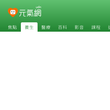
焦點
養生
醫療
百科
影音
課程