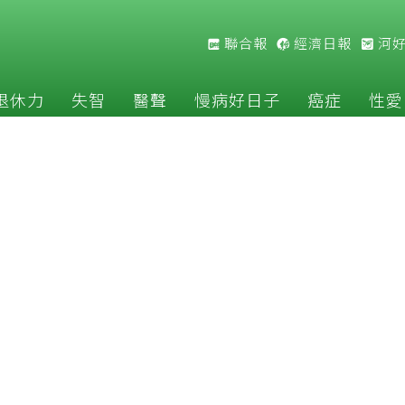
聯合報
經濟日報
河
退休力
失智
醫聲
慢病好日子
癌症
性愛