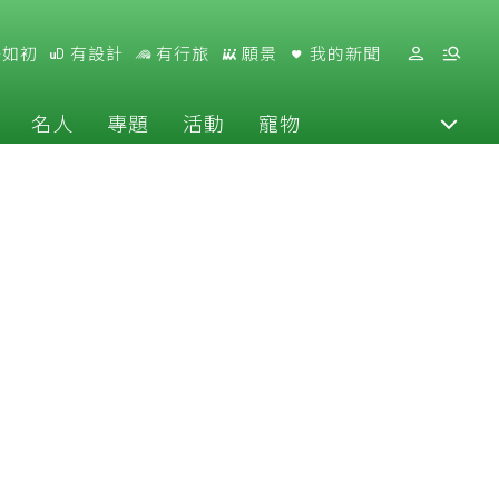
好如初
有設計
有行旅
願景
我的新聞
名人
專題
活動
寵物