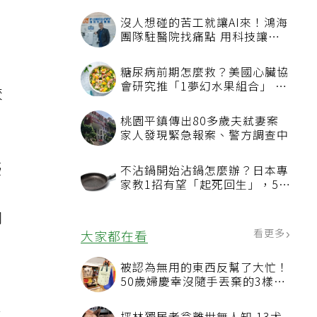
較
擾
同
，