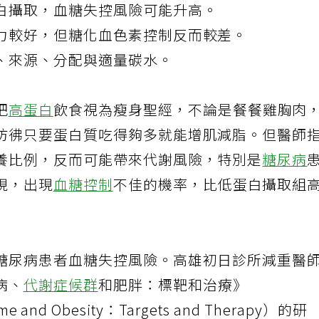
白攝取，血糖失控風險可能升高。
力較好，但糖化血色素控制反而較差。
、來源、分配與適量碳水。
把
高蛋白
飲食視為瘦身聖經，不論是餐餐雞胸肉
彷彿只要蛋白質吃得夠多就能增肌減脂。但醫師
養比例，反而可能帶來代謝風險，特別是
糖尿病
現，出現
血糖控制
不佳的機率，比低蛋白攝取組
糖尿病患者血糖失控風險。高雄初日診所減重醫
病、
代謝症候群
和肥胖：標靶和治療》
ome and Obesity：Targets and Therapy）的研